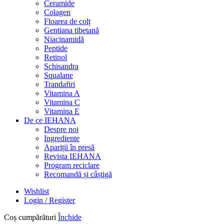
Ceramide
Colagen
Floarea de colț
Gentiana tibetană
Niacinamidă
Peptide
Retinol
Schisandra
Squalane
Trandafiri
Vitamina A
Vitamina C
Vitamina E
De ce IEHANA
Despre noi
Ingrediente
Apariții în presă
Revista IEHANA
Program reciclare
Recomandă și câștigă
Wishlist
Login / Register
Coș cumpărături
Închide