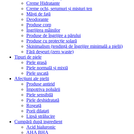
Creme Hidratante
Creme ochi, serumuri și misturi ten
Măști de față
Deodorante
Produse corp
Îngrijirea mâinilor
Produse de îngrijire a părului
Produse cu protecție solară
Skinimalism (tendință de îngrijire minimală a pielii)
Fără deșeuri (zero waste)
Tipuri de piele
Piele grasă
Piele normală și mixtă
Piele uscată
Afecțiuni ale pielii
Produse antirid
Împotriva poluării
Piele sensibilă
Piele deshidratată
Roșeață
Porii dilatați
Lipsă strălucire
Cumpără după ingredient
Acid hialuronic
AHA BHA