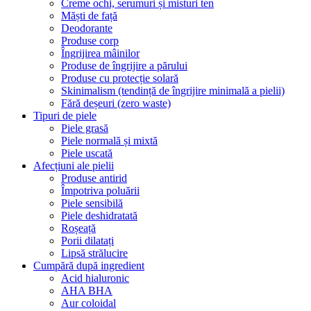
Creme ochi, serumuri și misturi ten
Măști de față
Deodorante
Produse corp
Îngrijirea mâinilor
Produse de îngrijire a părului
Produse cu protecție solară
Skinimalism (tendință de îngrijire minimală a pielii)
Fără deșeuri (zero waste)
Tipuri de piele
Piele grasă
Piele normală și mixtă
Piele uscată
Afecțiuni ale pielii
Produse antirid
Împotriva poluării
Piele sensibilă
Piele deshidratată
Roșeață
Porii dilatați
Lipsă strălucire
Cumpără după ingredient
Acid hialuronic
AHA BHA
Aur coloidal