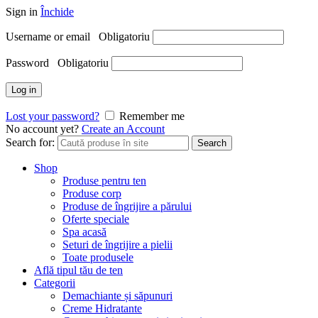
Sign in
Închide
Username or email
Obligatoriu
Password
Obligatoriu
Log in
Lost your password?
Remember me
No account yet?
Create an Account
Search for:
Search
Shop
Produse pentru ten
Produse corp
Produse de îngrijire a părului
Oferte speciale
Spa acasă
Seturi de îngrijire a pielii
Toate produsele
Află tipul tău de ten
Categorii
Demachiante și săpunuri
Creme Hidratante