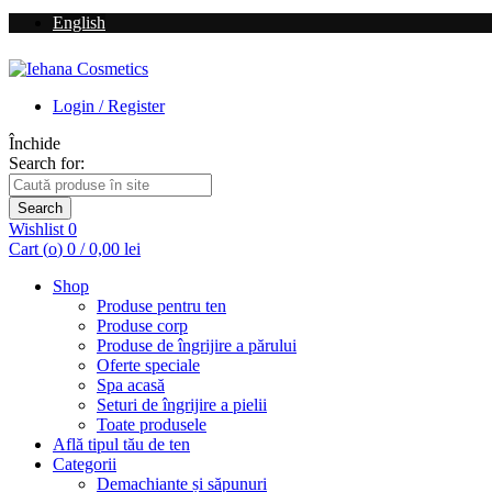
English
Login / Register
Închide
Search for:
Search
Wishlist
0
Cart (
o
)
0
/
0,00
lei
Shop
Produse pentru ten
Produse corp
Produse de îngrijire a părului
Oferte speciale
Spa acasă
Seturi de îngrijire a pielii
Toate produsele
Află tipul tău de ten
Categorii
Demachiante și săpunuri