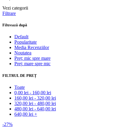
Vezi categorii
Filtrare
Filtrează după
Default
Popularitate
Media Recenziilor
Noutatea
Preț: mic spre mare
Preț: mare spre mic
FILTRUL DE PREȚ
Toate
0,00
lei
-
160,00
lei
160,00
lei
-
320,00
lei
320,00
lei
-
480,00
lei
480,00
lei
-
640,00
lei
640,00
lei
+
-27%