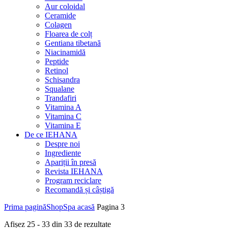
Aur coloidal
Ceramide
Colagen
Floarea de colț
Gentiana tibetană
Niacinamidă
Peptide
Retinol
Schisandra
Squalane
Trandafiri
Vitamina A
Vitamina C
Vitamina E
De ce IEHANA
Despre noi
Ingrediente
Apariții în presă
Revista IEHANA
Program reciclare
Recomandă și câștigă
Prima pagină
Shop
Spa acasă
Pagina 3
Afișez 25 - 33 din 33 de rezultate