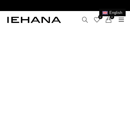
LIVRARE GRATUITĂ ÎN ROMÂNIA PENTRU COMENZI
+199 LEI
English
0
0