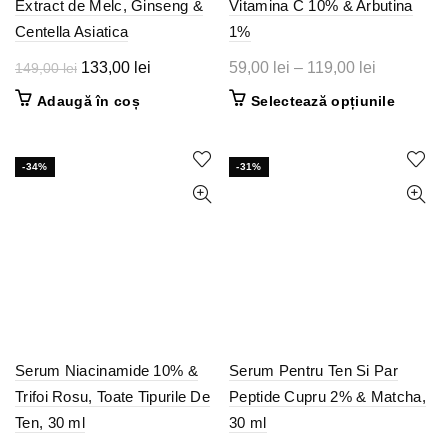
Extract de Melc, Ginseng &
Vitamina C 10% & Arbutina
Centella Asiatica
1%
Prețul
Prețul
Interval
133,00
lei
59,00
lei
–
119,00
lei
149,00
lei
inițial
curent
de
Acest
Adaugă în coș
Selectează opțiunile
a
este:
prețuri:
produs
fost:
133,00 lei.
59,00 lei
are
149,00 lei.
până
mai
-34%
-31%
multe
la
variații.
119,00 lei
Opțiunil
pot
fi
alese
în
pagina
produsul
Serum Niacinamide 10% &
Serum Pentru Ten Si Par
Trifoi Rosu, Toate Tipurile De
Peptide Cupru 2% & Matcha,
Ten, 30 ml
30 ml