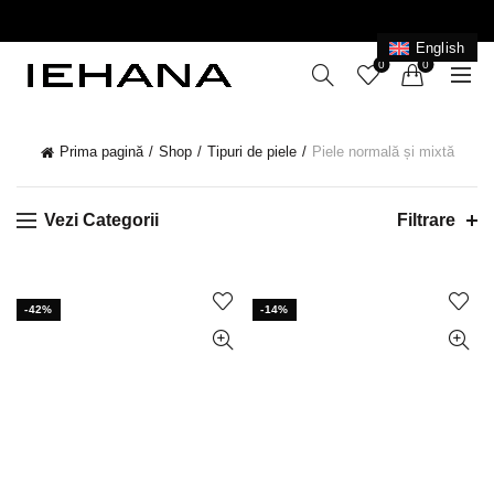
LIVRARE GRATUITĂ ÎN ROMÂNIA PENTRU COMENZI
+199 LEI
English
0
0
Prima pagină
Shop
Tipuri de piele
Piele normală și mixtă
Vezi Categorii
Filtrare
-42%
-14%