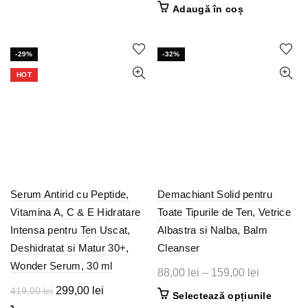
a
este:
inițial
curent
Adaugă în coș
fost:
149,00 lei.
a
este:
169,00 lei.
fost:
69,00 lei.
78,00 lei.
-29%
-32%
HOT
Serum Antirid cu Peptide,
Demachiant Solid pentru
Vitamina A, C & E Hidratare
Toate Tipurile de Ten, Vetrice
Intensa pentru Ten Uscat,
Albastra si Nalba, Balm
Deshidratat si Matur 30+,
Cleanser
Wonder Serum, 30 ml
Interval
88,00
lei
–
159,00
lei
de
Prețul
Prețul
299,00
lei
419,00
lei
Acest
Selectează opțiunile
prețuri:
inițial
curent