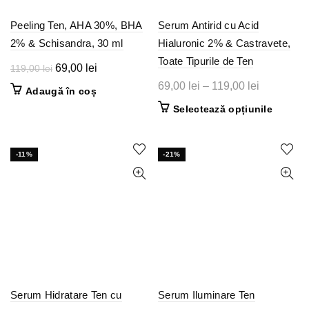
Peeling Ten, AHA 30%, BHA
Serum Antirid cu Acid
2% & Schisandra, 30 ml
Hialuronic 2% & Castravete,
Toate Tipurile de Ten
Prețul
Prețul
69,00
lei
119,00
lei
inițial
curent
Interval
69,00
lei
–
119,00
lei
Adaugă în coș
a
este:
de
Acest
Selectează opțiunile
fost:
69,00 lei.
prețuri:
produs
119,00 lei.
69,00 lei
are
până
mai
-11%
-21%
multe
la
variații.
119,00 lei
Opțiunil
pot
fi
alese
în
pagina
produsul
Serum Hidratare Ten cu
Serum Iluminare Ten