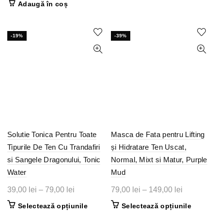
produs
Adaugă în coș
88,00 lei
a
este:
are
până
mai
fost:
299,00 lei.
multe
la
419,00 lei.
-19%
-39%
variații.
159,00 lei
Opțiunil
pot
fi
alese
în
pagina
produsul
Solutie Tonica Pentru Toate
Masca de Fata pentru Lifting
Tipurile De Ten Cu Trandafiri
și Hidratare Ten Uscat,
si Sangele Dragonului, Tonic
Normal, Mixt si Matur, Purple
Water
Mud
Interval
Interval
39,00
lei
–
79,00
lei
79,00
lei
–
149,00
lei
de
de
Acest
Acest
Selectează opțiunile
Selectează opțiunile
prețuri:
prețuri:
produs
produs