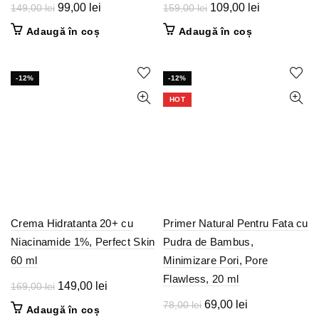
Prețul
Prețul
Prețul
Prețul
99,00
lei
109,00
lei
149,00
lei
159,00
lei
inițial
curent
inițial
curent
Adaugă în coș
Adaugă în coș
a
este:
a
este:
fost:
99,00 lei.
fost:
109,00 lei.
149,00 lei.
159,00 lei.
-12%
-12%
HOT
Crema Hidratanta 20+ cu
Primer Natural Pentru Fata cu
Niacinamide 1%, Perfect Skin
Pudra de Bambus,
60 ml
Minimizare Pori, Pore
Flawless, 20 ml
Prețul
Prețul
149,00
lei
169,00
lei
inițial
curent
Prețul
Prețul
69,00
lei
78,00
lei
Adaugă în coș