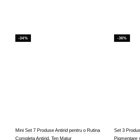
12
fost:
129,00 lei.
169,00 lei.
-34%
-36%
Mini Set 7 Produse Antirid pentru o Rutina
Set 3 Produ
Completa Antirid, Ten Matur
Pigmentare ș