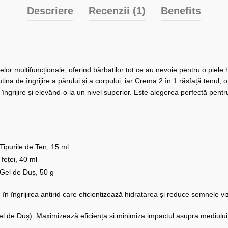
Descriere
Recenzii (1)
Benefits
lor multifuncționale, oferind bărbaților tot ce au nevoie pentru o piele hi
utina de îngrijire a părului și a corpului, iar Crema 2 în 1 răsfață tenul
de îngrijire și elevând-o la un nivel superior. Este alegerea perfectă pent
Tipurile de Ten, 15 ml
feței, 40 ml
Gel de Duș, 50 g
 îngrijirea antirid care eficientizează hidratarea și reduce semnele vizib
 de Duș): Maximizează eficiența și minimiza impactul asupra mediului c