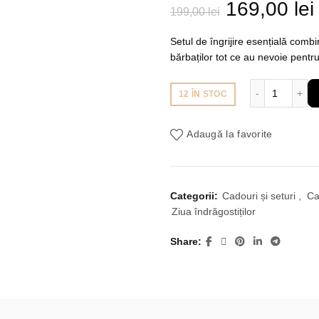
Prețul
169,00
lei
199,00
lei
inițial
Setul de îngrijire esențială combi
bărbaților tot ce au nevoie pentru 
a
Cantitate
12 ÎN STOC
fost:
199,00 lei.
Adaugă la favorite
Categorii:
Cadouri și seturi
,
Ca
Ziua îndrăgostiților
Share