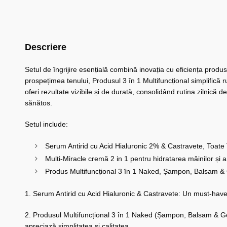
Descriere
Setul de îngrijire esențială combină inovația cu eficiența produse
prospețimea tenului, Produsul 3 în 1 Multifuncțional simplifică r
oferi rezultate vizibile și de durată, consolidând rutina zilnică 
sănătos.
Setul include:
Serum Antirid cu Acid Hialuronic 2% & Castravete, Toate 
Multi-Miracle cremă 2 in 1 pentru hidratarea mâinilor și a 
Produs Multifuncțional 3 în 1 Naked, Șampon, Balsam & 
1. Serum Antirid cu Acid Hialuronic & Castravete: Un must-have în
2. Produsul Multifuncțional 3 în 1 Naked (Șampon, Balsam & Gel
apreciază simplitatea și calitatea.