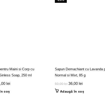
-28%
entru Maini si Corp cu
Sapun Demachiant cu Lavanda p
Sinless Soap, 250 ml
Normal si Mixt, 85 g
ețul
Prețul
Prețul
Prețul
9,00
lei
36,00
lei
50,00
lei
țial
curent
inițial
curent
în coș
Adaugă în coș
este:
a
este:
t:
69,00 lei.
fost:
36,00 lei.