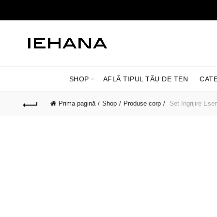
SHOP
AFLĂ TIPUL TĂU DE TEN
CAT
Prima pagină
Shop
Produse corp
Set Ingrijire Esen