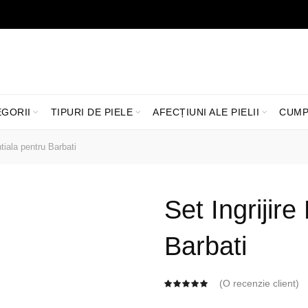
LIVRARE GRATUITĂ ÎN ROMÂNIA PENTRU COMENZI +199 LEI
EGORII
TIPURI DE PIELE
AFECȚIUNI ALE PIELII
CUMP
tiala pentru Barbati
Set Ingrijire
Barbati
(O recenzie client)