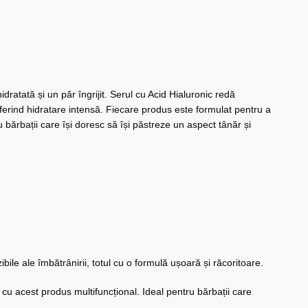
dratată și un păr îngrijit. Serul cu Acid Hialuronic redă
, oferind hidratare intensă. Fiecare produs este formulat pentru a
ru bărbații care își doresc să își păstreze un aspect tânăr și
ile ale îmbătrânirii, totul cu o formulă ușoară și răcoritoare.
u acest produs multifuncțional. Ideal pentru bărbații care