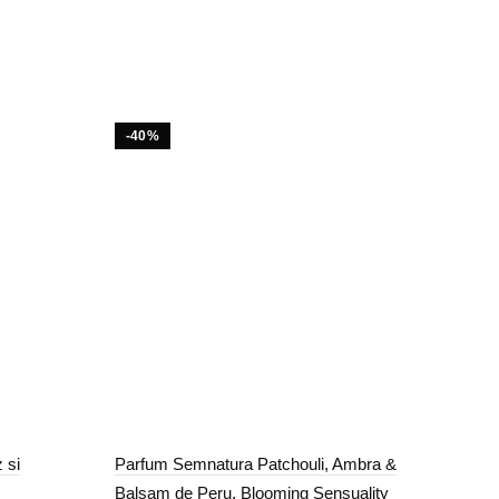
-40%
-3
 si
Parfum Semnatura Patchouli, Ambra &
Set 
Balsam de Peru, Blooming Sensuality
Tipu