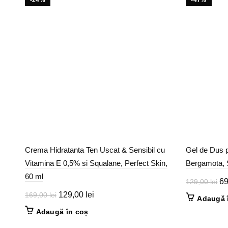
-24%
-47%
Crema Hidratanta Ten Uscat & Sensibil cu
Gel de Dus p
Vitamina E 0,5% si Squalane, Perfect Skin,
Bergamota, 
60 ml
Pr
6
129,00
lei
ini
Prețul
Prețul
129,00
lei
169,00
lei
Adaugă 
a
inițial
curent
Adaugă în coș
fos
a
este: