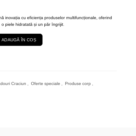
Prețul
curent
nă inovația cu eficiența produselor multifuncționale, oferind
o piele hidratată și un păr îngrijit.
este:
 Set Ingrijire Esentiala pentru Barbati
ADAUGĂ ÎN COȘ
169,00 lei.
douri Craciun
,
Oferte speciale
,
Produse corp
,