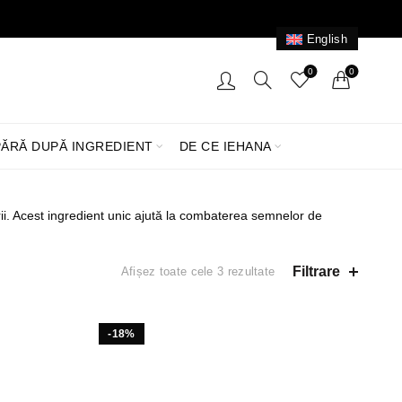
English
0
0
ĂRĂ DUPĂ INGREDIENT
DE CE IEHANA
orii. Acest ingredient unic ajută la combaterea semnelor de
Filtrare
Afișez toate cele 3 rezultate
-18%