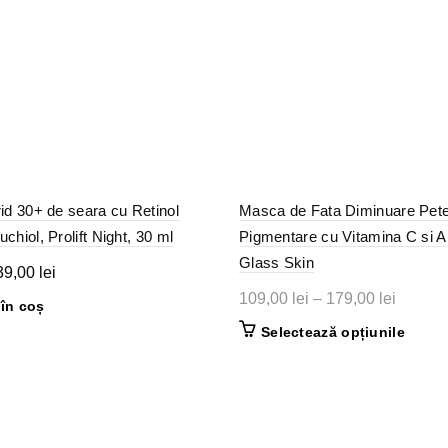
id 30+ de seara cu Retinol
Masca de Fata Diminuare Pet
hiol, Prolift Night, 30 ml
Pigmentare cu Vitamina C si A
Glass Skin
ețul
Prețul
39,00
lei
ițial
curent
Interval
109,00
lei
–
179,00
lei
în coș
este:
de
Acest
Selectează opțiunile
st:
139,00 lei.
prețuri:
produs
9,00 lei.
109,00 
are
până
mai
multe
la
variații
179,00 