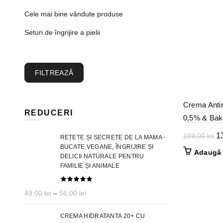
Cele mai bine vândute produse
Seturi de îngrijire a pielii
Preț
Preț
FILTREAZĂ
minim
maxim
Crema Antir
REDUCERI
0,5% & Bakuc
Pr
1
169,00
lei
REȚETE ȘI SECRETE DE LA MAMA -
in
BUCATE VEGANE, ÎNGRIJIRE ȘI
Adaugă 
DELICII NATURALE PENTRU
a
FAMILIE ȘI ANIMALE
fo
16
Interval
49,00
lei
–
56,00
lei
de
prețuri:
CREMA HIDRATANTA 20+ CU