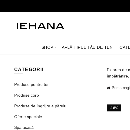
SHOP
AFLĂ TIPUL TĂU DE TEN
CAT
CATEGORII
Floarea de co
îmbătrânire, 
Produse pentru ten
Prima pag
Produse corp
Produse de îngrijire a părului
-18%
Oferte speciale
Spa acasă