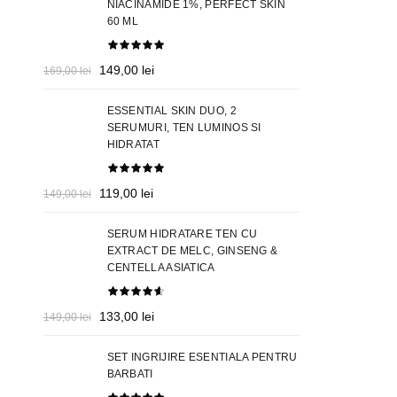
49,00 lei
NIACINAMIDE 1%, PERFECT SKIN
60 ML
până
la
56,00 lei
Prețul
Prețul
149,00
lei
169,00
lei
inițial
curent
a
este:
ESSENTIAL SKIN DUO, 2
fost:
149,00 lei.
SERUMURI, TEN LUMINOS SI
HIDRATAT
169,00 lei.
Prețul
Prețul
119,00
lei
149,00
lei
inițial
curent
a
este:
SERUM HIDRATARE TEN CU
fost:
119,00 lei.
EXTRACT DE MELC, GINSENG &
CENTELLA ASIATICA
149,00 lei.
Prețul
Prețul
133,00
lei
149,00
lei
inițial
curent
a
este:
SET INGRIJIRE ESENTIALA PENTRU
fost:
133,00 lei.
BARBATI
149,00 lei.