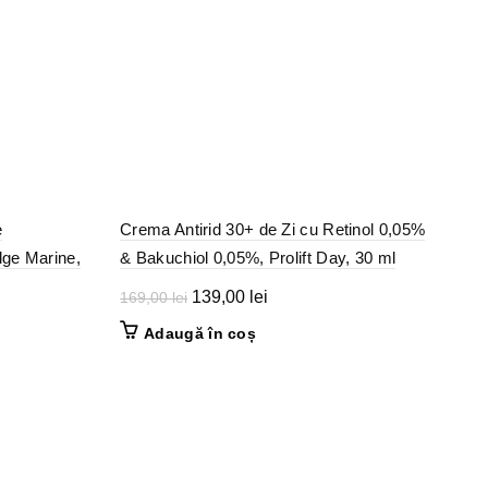
e
Crema Antirid 30+ de Zi cu Retinol 0,05%
lge Marine,
& Bakuchiol 0,05%, Prolift Day, 30 ml
Prețul
Prețul
139,00
lei
169,00
lei
inițial
curent
Adaugă în coș
a
este:
fost:
139,00 lei.
169,00 lei.
lei
.
lei