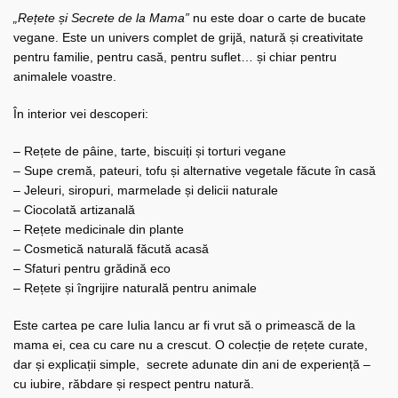
„Rețete și Secrete de la Mama”
nu este doar o carte de bucate
vegane. Este un univers complet de grijă, natură și creativitate
pentru familie, pentru casă, pentru suflet… și chiar pentru
animalele voastre.
În interior vei descoperi:
– Rețete de pâine, tarte, biscuiți și torturi vegane
– Supe cremă, pateuri, tofu și alternative vegetale făcute în casă
– Jeleuri, siropuri, marmelade și delicii naturale
– Ciocolată artizanală
– Rețete medicinale din plante
– Cosmetică naturală făcută acasă
– Sfaturi pentru grădină eco
– Rețete și îngrijire naturală pentru animale
Este cartea pe care Iulia Iancu ar fi vrut să o primească de la
mama ei, cea cu care nu a crescut. O colecție de rețete curate,
dar și explicații simple, secrete adunate din ani de experiență –
cu iubire, răbdare și respect pentru natură.