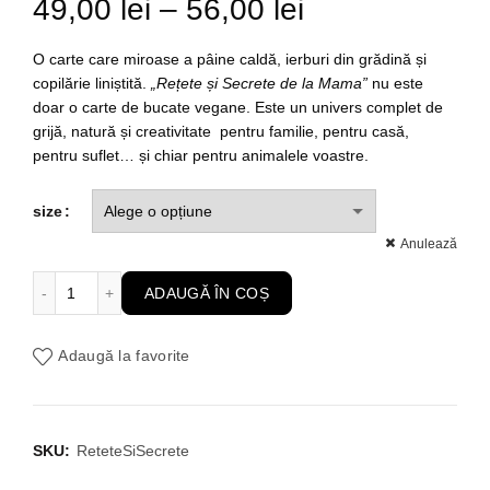
Interval
49,00
lei
–
56,00
lei
de
O carte care miroase a pâine caldă, ierburi din grădină și
copilărie liniștită.
„Rețete și Secrete de la Mama”
nu este
prețuri:
doar o carte de bucate vegane. Este un univers complet de
grijă, natură și creativitate pentru familie, pentru casă,
49,00 lei
pentru suflet… și chiar pentru animalele voastre.
până
size
la
Anulează
Cantitate Rețete și Secrete de la Mama - Bucate Vegane, îngri
56,00 lei
ADAUGĂ ÎN COȘ
Adaugă la favorite
SKU:
ReteteSiSecrete