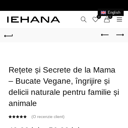
LIVRARE GRATUITĂ ÎN ROMÂNIA PENTRU COMENZI
+199 LEI
English
0
0
Rețete și Secrete de la Mama
– Bucate Vegane, îngrijire și
delicii naturale pentru familie și
animale
(O recenzie client)