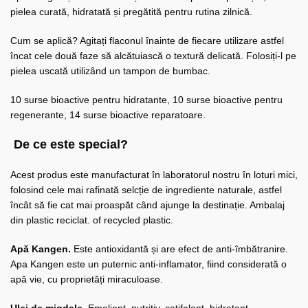
pielea curată, hidratată și pregătită pentru rutina zilnică.
Cum se aplică? Agitați flaconul înainte de fiecare utilizare astfel
încat cele două faze să alcătuiască o textură delicată. Folosiți-l pe
pielea uscată utilizând un tampon de bumbac.
10 surse bioactive pentru hidratante, 10 surse bioactive pentru
regenerante, 14 surse bioactive reparatoare.
De ce este special?
Acest produs este manufacturat în laboratorul nostru în loturi mici,
folosind cele mai rafinată selcție de ingrediente naturale, astfel
încât să fie cat mai proaspăt când ajunge la destinație. Ambalaj
din plastic reciclat. of recycled plastic.
Apă Kangen.
Este antioxidantă și are efect de anti-îmbătranire.
Apa Kangen este un puternic anti-inflamator, fiind considerată o
apă vie, cu proprietăți miraculoase.