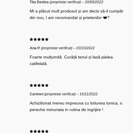
Tita Denisa
(proprietar verificat)
–
20/09/2022
Mi a plăcut mult produsul și am decis să-il cumpăr
din nou, l am recomandat și prietenilor ❤️‍?
Ana P.
(proprietar verificat)
–
03/10/2022
Foarte mulțumită. Curăță tenul și lasă pielea
catifelată.
Carmen
(proprietar verificat)
–
16/11/2022
Achizitionat mereu impreuna cu lotiunea tonica, o
pereche minunata in rutina de ingrijire !