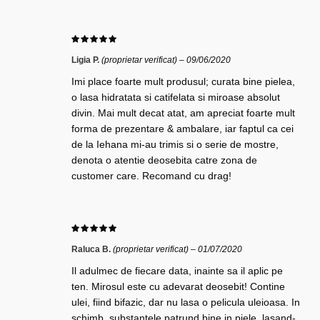
Ligia P.
(proprietar verificat)
–
09/06/2020
Imi place foarte mult produsul; curata bine pielea,
o lasa hidratata si catifelata si miroase absolut
divin. Mai mult decat atat, am apreciat foarte mult
forma de prezentare & ambalare, iar faptul ca cei
de la Iehana mi-au trimis si o serie de mostre,
denota o atentie deosebita catre zona de
customer care. Recomand cu drag!
Raluca B.
(proprietar verificat)
–
01/07/2020
Il adulmec de fiecare data, inainte sa il aplic pe
ten. Mirosul este cu adevarat deosebit! Contine
ulei, fiind bifazic, dar nu lasa o pelicula uleioasa. In
schimb, substantele patrund bine in piele, lasand-