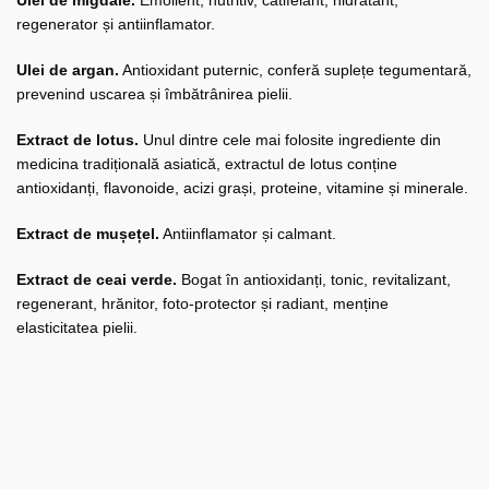
Ulei de migdale.
Emolient, nutritiv, catifelant, hidratant,
regenerator și antiinflamator.
Ulei de argan.
Antioxidant puternic, conferă suplețe tegumentară,
prevenind uscarea și îmbătrânirea pielii.
Extract de lotus.
Unul dintre cele mai folosite ingrediente din
medicina tradițională asiatică, extractul de lotus conține
antioxidanți, flavonoide, acizi grași, proteine, vitamine și minerale.
Extract de mușețel.
Antiinflamator și calmant.
Extract de ceai verde.
Bogat în antioxidanți, tonic, revitalizant,
regenerant, hrănitor, foto-protector și radiant, menține
elasticitatea pielii.