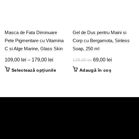
Masca de Fata Diminuare
Gel de Dus pentru Maini si
Pete Pigmentare cu Vitamina
Corp cu Bergamota, Sinless
C si Alge Marine, Glass Skin
Soap, 250 ml
Interval
Prețul
Prețul
109,00
lei
–
179,00
lei
69,00
lei
129,00
lei
de
inițial
curent
Acest
Selectează opțiunile
Adaugă în coș
prețuri:
a
este:
produs
109,00 lei
fost:
69,00 lei.
are
până
mai
129,00 lei.
multe
la
variații.
179,00 lei
Opțiunile
pot
fi
alese
în