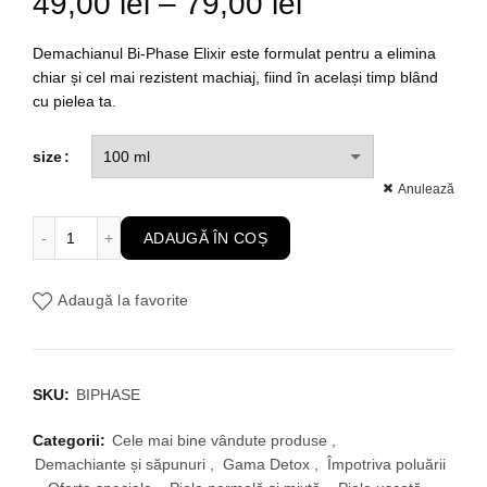
Interval
49,00
lei
–
79,00
lei
de
Demachianul Bi-Phase Elixir este formulat pentru a elimina
chiar și cel mai rezistent machiaj, fiind în același timp blând
prețuri:
cu pielea ta.
49,00 lei
size
până
Anulează
Cantitate Demachiant Bifazic Apa Kangen si Lotus, Ten Uscat,
la
ADAUGĂ ÎN COȘ
79,00 lei
Adaugă la favorite
SKU:
BIPHASE
Categorii:
Cele mai bine vândute produse
,
Demachiante și săpunuri
,
Gama Detox
,
Împotriva poluării