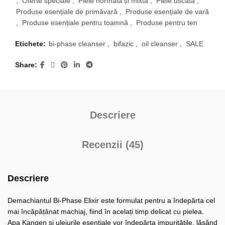
,
Oferte speciale
,
Piele normală și mixtă
,
Piele uscată
,
Produse esențiale de primăvară
,
Produse esențiale de vară
,
Produse esențiale pentru toamnă
,
Produse pentru ten
Etichete:
bi-phase cleanser
,
bifazic
,
oil cleanser
,
SALE
Share
Descriere
Recenzii (45)
Descriere
Demachiantul Bi-Phase Elixir este formulat pentru a îndepărta cel
mai încăpățânat machiaj, fiind în acelați timp delicat cu pielea.
Apa Kangen și uleiurile esențiale vor îndepărta impuritățile, lăsând