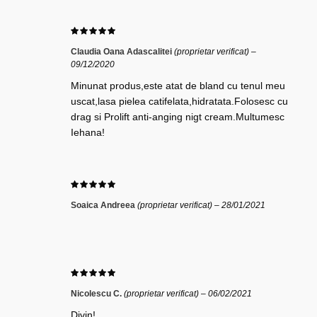
Claudia Oana Adascalitei
(proprietar verificat)
–
09/12/2020
Minunat produs,este atat de bland cu tenul meu
uscat,lasa pielea catifelata,hidratata.Folosesc cu
drag si Prolift anti-anging nigt cream.Multumesc
Iehana!
Soaica Andreea
(proprietar verificat)
–
28/01/2021
Nicolescu C.
(proprietar verificat)
–
06/02/2021
Divin!