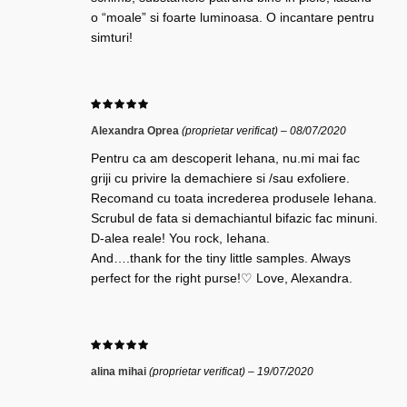
o “moale” si foarte luminoasa. O incantare pentru
simturi!
Alexandra Oprea
(proprietar verificat)
–
08/07/2020
Pentru ca am descoperit Iehana, nu.mi mai fac
griji cu privire la demachiere si /sau exfoliere.
Recomand cu toata increderea produsele Iehana.
Scrubul de fata si demachiantul bifazic fac minuni.
D-alea reale! You rock, Iehana.
And….thank for the tiny little samples. Always
perfect for the right purse!♡ Love, Alexandra.
alina mihai
(proprietar verificat)
–
19/07/2020