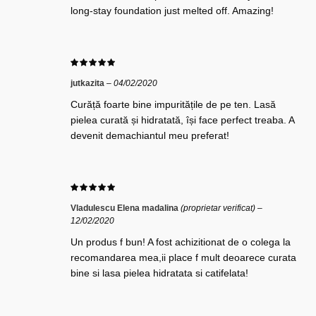
long-stay foundation just melted off. Amazing!
jutkazita
–
04/02/2020
Curăță foarte bine impuritățile de pe ten. Lasă
pielea curată și hidratată, își face perfect treaba. A
devenit demachiantul meu preferat!
Vladulescu Elena madalina
(proprietar verificat)
–
12/02/2020
Un produs f bun! A fost achizitionat de o colega la
recomandarea mea,ii place f mult deoarece curata
bine si lasa pielea hidratata si catifelata!