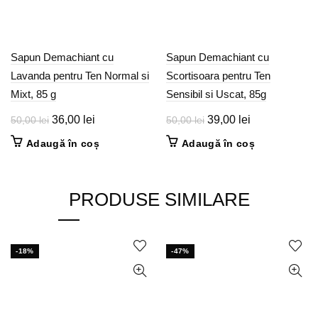
Sapun Demachiant cu
Sapun Demachiant cu
Lavanda pentru Ten Normal si
Scortisoara pentru Ten
Mixt, 85 g
Sensibil si Uscat, 85g
Prețul
Prețul
Prețul
Prețul
36,00
lei
39,00
lei
50,00
lei
50,00
lei
inițial
curent
inițial
curent
Adaugă în coș
Adaugă în coș
a
este:
a
este:
fost:
36,00 lei.
fost:
39,00 lei.
50,00 lei.
50,00 lei.
PRODUSE SIMILARE
-18%
-47%