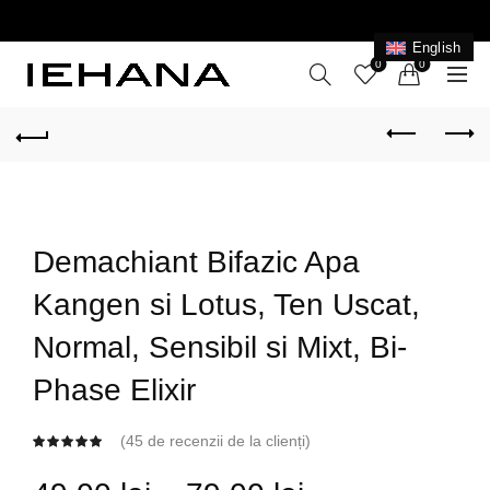
LIVRARE GRATUITĂ ÎN ROMÂNIA PENTRU COMENZI
+199 LEI
English
0
0
Demachiant Bifazic Apa
Kangen si Lotus, Ten Uscat,
Normal, Sensibil si Mixt, Bi-
Phase Elixir
(
45
de recenzii de la clienți)