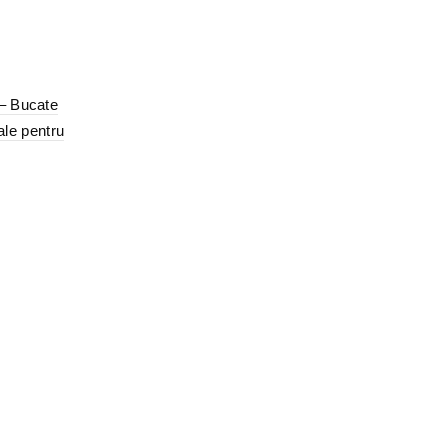
 – Bucate
rale pentru
.
le