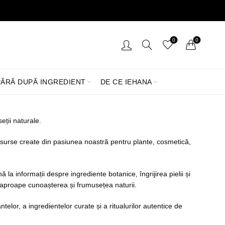
0
0
ĂRĂ DUPĂ INGREDIENT
DE CE IEHANA
eții naturale.
i resurse create din pasiunea noastră pentru plante, cosmetică,
 la informații despre ingrediente botanice, îngrijirea pielii și
 aproape cunoașterea și frumusețea naturii.
elor, a ingredientelor curate și a ritualurilor autentice de