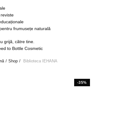
ale
 reviste
educaționale
 pentru frumusețe naturală
u grijă, către tine.
ed to Bottle Cosmetic
ină
Shop
Biblioteca IEHANA
-35%