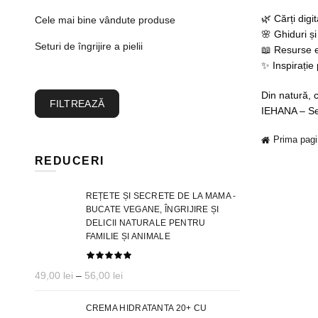
🌿 Cărți digit
Cele mai bine vândute produse
🌸 Ghiduri și
Seturi de îngrijire a pielii
📖 Resurse 
✨ Inspirație
Din natură, c
Preț
Preț
FILTREAZĂ
IEHANA – Se
minim
maxim
Prima pag
REDUCERI
REȚETE ȘI SECRETE DE LA MAMA -
BUCATE VEGANE, ÎNGRIJIRE ȘI
DELICII NATURALE PENTRU
FAMILIE ȘI ANIMALE
Interval
49,00
lei
–
56,00
lei
de
prețuri:
CREMA HIDRATANTA 20+ CU