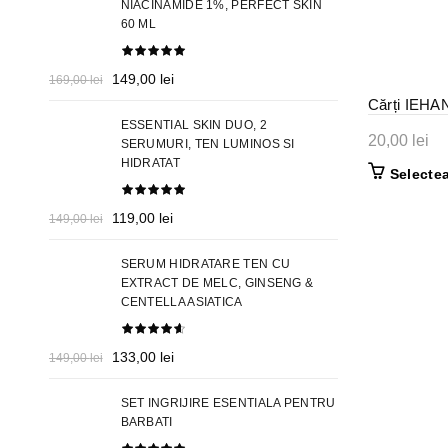
49,00 lei
NIACINAMIDE 1%, PERFECT SKIN
60 ML
până
la
56,00 lei
Prețul
Prețul
149,00
lei
169,00
lei
inițial
curent
Cărți IEHA
a
este:
ESSENTIAL SKIN DUO, 2
20,00
lei
fost:
149,00 lei.
SERUMURI, TEN LUMINOS SI
HIDRATAT
169,00 lei.
Selectea
Prețul
Prețul
119,00
lei
149,00
lei
inițial
curent
a
este:
SERUM HIDRATARE TEN CU
fost:
119,00 lei.
EXTRACT DE MELC, GINSENG &
CENTELLA ASIATICA
149,00 lei.
Prețul
Prețul
133,00
lei
149,00
lei
inițial
curent
a
este:
SET INGRIJIRE ESENTIALA PENTRU
fost:
133,00 lei.
BARBATI
149,00 lei.