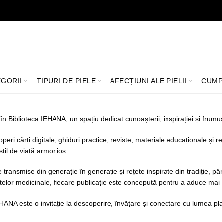
LIVRARE GRATUITĂ ÎN ROMÂNIA PENTRU COMENZI +199 LEI
EGORII
TIPURI DE PIELE
AFECȚIUNI ALE PIELII
CUMP
 în Biblioteca IEHANA, un spațiu dedicat cunoașterii, inspirației și frumus
operi cărți digitale, ghiduri practice, reviste, materiale educaționale ș
stil de viață armonios.
 transmise din generație în generație și rețete inspirate din tradiție, până
telor medicinale, fiecare publicație este concepută pentru a aduce mai
HANA este o invitație la descoperire, învățare și conectare cu lumea plant