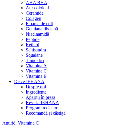
AHA BHA
Aur coloidal
Ceramide
Colagen
Floarea de colț
Gentiana tibetană
Niacinamidă
Peptide
Retinol
Schisandra
Squalane
Trandafiri
Vitamina A
Vitamina C
Vitamina E
De ce IEHANA
Despre noi
Ingrediente
Apariții în presă
Revista IEHANA
Program reciclare
Recomandă și câștigă
Antirid
,
Vitamina C