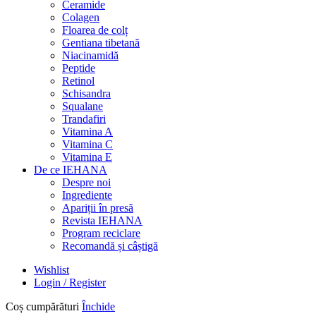
Ceramide
Colagen
Floarea de colț
Gentiana tibetană
Niacinamidă
Peptide
Retinol
Schisandra
Squalane
Trandafiri
Vitamina A
Vitamina C
Vitamina E
De ce IEHANA
Despre noi
Ingrediente
Apariții în presă
Revista IEHANA
Program reciclare
Recomandă și câștigă
Wishlist
Login / Register
Coș cumpărături
Închide