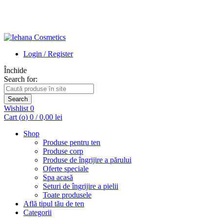
Login / Register
Închide
Search for:
Search
Wishlist
0
Cart (
o
)
0
/
0,00
lei
Shop
Produse pentru ten
Produse corp
Produse de îngrijire a părului
Oferte speciale
Spa acasă
Seturi de îngrijire a pielii
Toate produsele
Află tipul tău de ten
Categorii