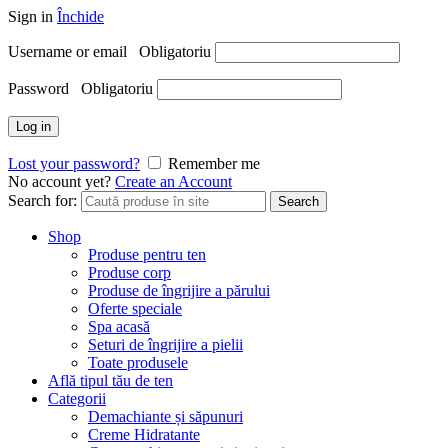
Sign in
Închide
Username or email
Obligatoriu
Password
Obligatoriu
Log in
Lost your password?
Remember me
No account yet?
Create an Account
Search for:
Search
Shop
Produse pentru ten
Produse corp
Produse de îngrijire a părului
Oferte speciale
Spa acasă
Seturi de îngrijire a pielii
Toate produsele
Află tipul tău de ten
Categorii
Demachiante și săpunuri
Creme Hidratante