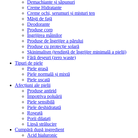
Demachiante și săpunuri
Creme Hidratante
Creme ochi, serumuri și misturi ten
Măști de față
Deodorante
Produse corp
Îngrijirea mâinilor
Produse de îngrijire a părului
Produse cu protecție solară
Skinimalism (tendință de îngrijire minimală a pielii)
Fără deșeuri (zero waste)
Tipuri de piele
Piele grasă
Piele normală și mixtă
Piele uscată
Afecțiuni ale pielii
Produse antirid
Împotriva poluării
Piele sensibilă
Piele deshidratată
Roșeață
Porii dilatați
Lipsă strălucire
Cumpără după ingredient
Acid hialuronic