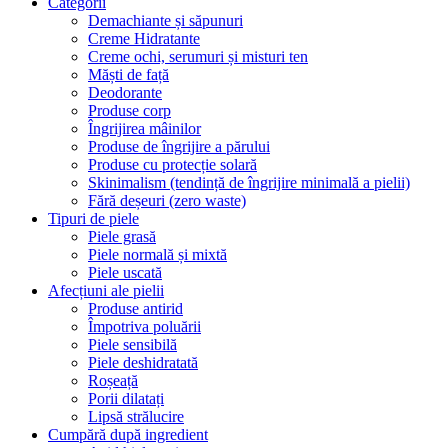
Categorii
Demachiante și săpunuri
Creme Hidratante
Creme ochi, serumuri și misturi ten
Măști de față
Deodorante
Produse corp
Îngrijirea mâinilor
Produse de îngrijire a părului
Produse cu protecție solară
Skinimalism (tendință de îngrijire minimală a pielii)
Fără deșeuri (zero waste)
Tipuri de piele
Piele grasă
Piele normală și mixtă
Piele uscată
Afecțiuni ale pielii
Produse antirid
Împotriva poluării
Piele sensibilă
Piele deshidratată
Roșeață
Porii dilatați
Lipsă strălucire
Cumpără după ingredient