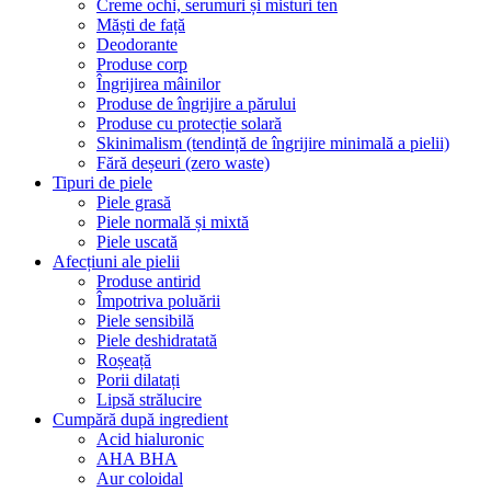
Creme ochi, serumuri și misturi ten
Măști de față
Deodorante
Produse corp
Îngrijirea mâinilor
Produse de îngrijire a părului
Produse cu protecție solară
Skinimalism (tendință de îngrijire minimală a pielii)
Fără deșeuri (zero waste)
Tipuri de piele
Piele grasă
Piele normală și mixtă
Piele uscată
Afecțiuni ale pielii
Produse antirid
Împotriva poluării
Piele sensibilă
Piele deshidratată
Roșeață
Porii dilatați
Lipsă strălucire
Cumpără după ingredient
Acid hialuronic
AHA BHA
Aur coloidal