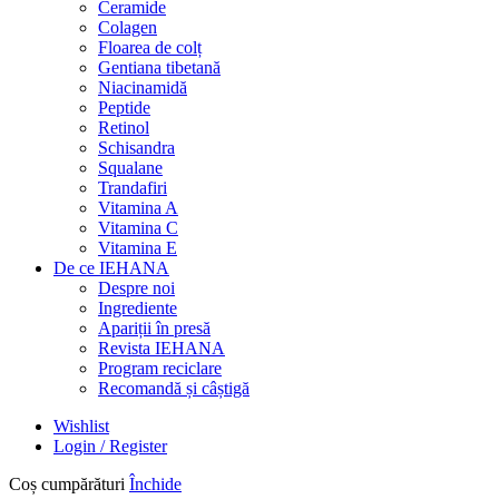
Ceramide
Colagen
Floarea de colț
Gentiana tibetană
Niacinamidă
Peptide
Retinol
Schisandra
Squalane
Trandafiri
Vitamina A
Vitamina C
Vitamina E
De ce IEHANA
Despre noi
Ingrediente
Apariții în presă
Revista IEHANA
Program reciclare
Recomandă și câștigă
Wishlist
Login / Register
Coș cumpărături
Închide