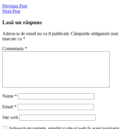
Previous Post
Next Post
Lasă un răspuns
Adresa ta de email nu va fi publicată.
Câmpurile obligatorii sunt
marcate cu
*
Comentariu
*
Nume
*
Email
*
Site web
Salvează-mi numele, emailul și site-ul web în acest navigator