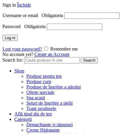
Sign in
Închide
Username or email
Obligatoriu
Password
Obligatoriu
Log in
Lost your password?
Remember me
No account yet?
Create an Account
Search for:
Search
Shop
Produse pentru ten
Produse corp
Produse de îngrijire a părului
Oferte speciale
Spa acasă
Seturi de îngrijire a pielii
Toate produsele
Află tipul tău de ten
Categorii
Demachiante și săpunuri
Creme Hidratante