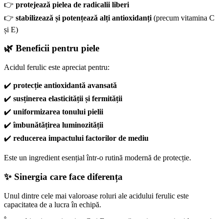
👉
protejează pielea de radicalii liberi
👉
stabilizează și potențează alți antioxidanți
(precum vitamina C
și E)
🌿 Beneficii pentru piele
Acidul ferulic este apreciat pentru:
✔️
protecție antioxidantă avansată
✔️
susținerea elasticității și fermității
✔️
uniformizarea tonului pielii
✔️
îmbunătățirea luminozității
✔️
reducerea impactului factorilor de mediu
Este un ingredient esențial într-o rutină modernă de protecție.
✨ Sinergia care face diferența
Unul dintre cele mai valoroase roluri ale acidului ferulic este
capacitatea de a lucra în echipă.