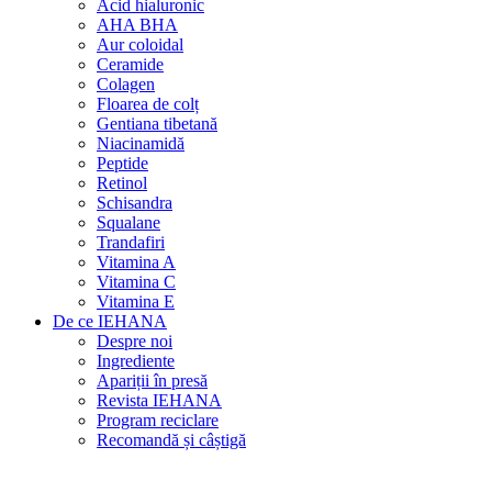
Acid hialuronic
AHA BHA
Aur coloidal
Ceramide
Colagen
Floarea de colț
Gentiana tibetană
Niacinamidă
Peptide
Retinol
Schisandra
Squalane
Trandafiri
Vitamina A
Vitamina C
Vitamina E
De ce IEHANA
Despre noi
Ingrediente
Apariții în presă
Revista IEHANA
Program reciclare
Recomandă și câștigă