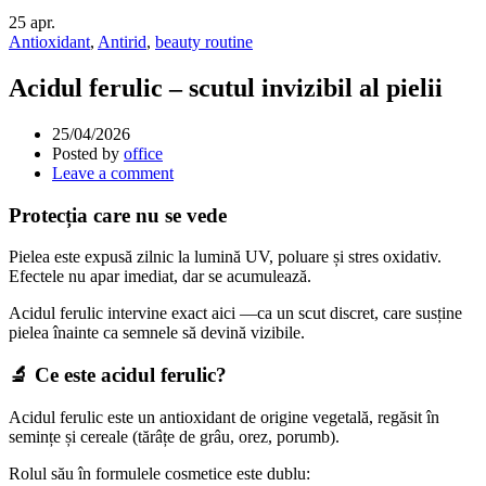
25
apr.
Antioxidant
,
Antirid
,
beauty routine
Acidul ferulic – scutul invizibil al pielii
25/04/2026
Posted by
office
Leave a comment
Protecția care nu se vede
Pielea este expusă zilnic la lumină UV, poluare și stres oxidativ.
Efectele nu apar imediat, dar se acumulează.
Acidul ferulic intervine exact aici —ca un scut discret, care susține
pielea înainte ca semnele să devină vizibile.
🔬 Ce este acidul ferulic?
Acidul ferulic este un antioxidant de origine vegetală, regăsit în
semințe și cereale (tărâțe de grâu, orez, porumb).
Rolul său în formulele cosmetice este dublu: