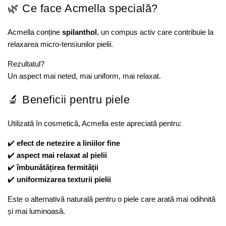
🌿 Ce face Acmella specială?
Acmella conține
spilanthol
, un compus activ care contribuie la
relaxarea micro-tensiunilor pielii.
Rezultatul?
Un aspect mai neted, mai uniform, mai relaxat.
🔬 Beneficii pentru piele
Utilizată în cosmetică, Acmella este apreciată pentru:
✔️
efect de netezire a liniilor fine
✔️
aspect mai relaxat al pielii
✔️
îmbunătățirea fermității
✔️
uniformizarea texturii pielii
Este o alternativă naturală pentru o piele care arată mai odihnită
și mai luminoasă.