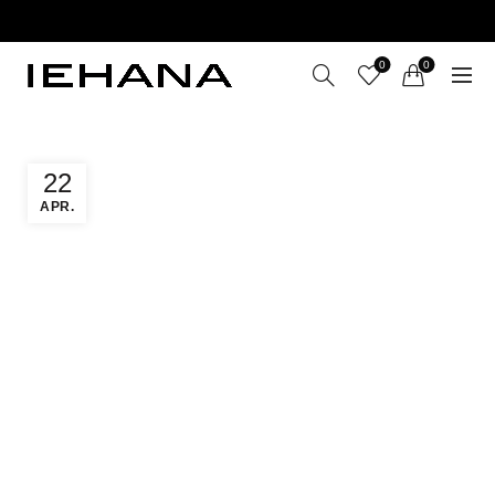
LIVRARE GRATUITĂ ÎN ROMÂNIA PENTRU COMENZI
+199 LEI
0
0
22
APR.