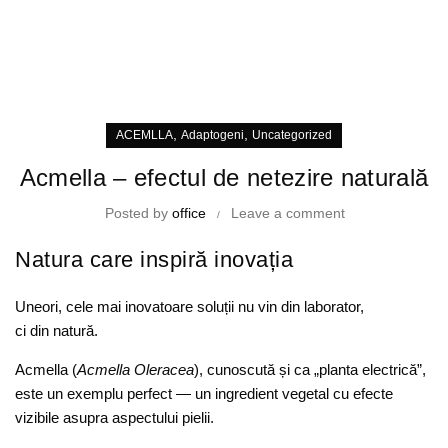
,
,
ACEMLLA
Adaptogeni
Uncategorized
Acmella – efectul de netezire naturală
Posted by
office
Leave a comment
Natura care inspiră inovația
Uneori, cele mai inovatoare soluții nu vin din laborator,
ci din natură.
Acmella (
Acmella Oleracea
), cunoscută și ca „planta electrică”,
este un exemplu perfect — un ingredient vegetal cu efecte
vizibile asupra aspectului pielii.