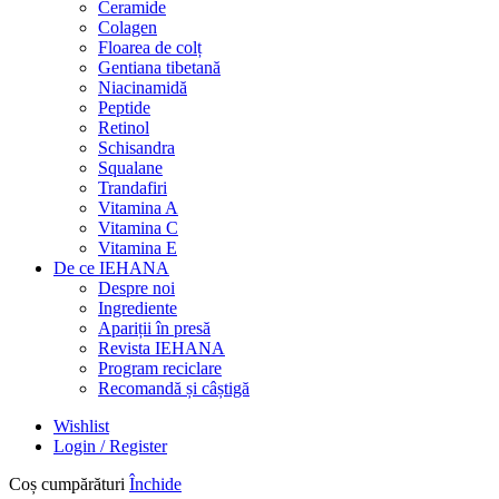
Ceramide
Colagen
Floarea de colț
Gentiana tibetană
Niacinamidă
Peptide
Retinol
Schisandra
Squalane
Trandafiri
Vitamina A
Vitamina C
Vitamina E
De ce IEHANA
Despre noi
Ingrediente
Apariții în presă
Revista IEHANA
Program reciclare
Recomandă și câștigă
Wishlist
Login / Register
Coș cumpărături
Închide