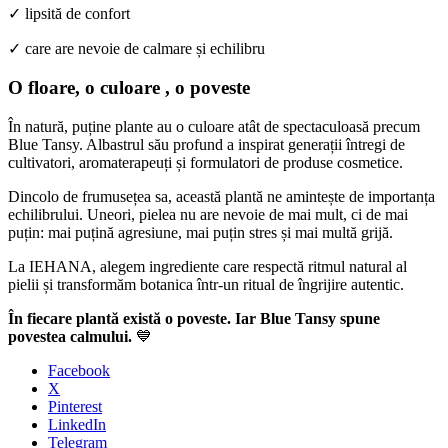
✓ lipsită de confort
✓ care are nevoie de calmare și echilibru
O floare, o culoare , o poveste
În natură, puține plante au o culoare atât de spectaculoasă precum
Blue Tansy. Albastrul său profund a inspirat generații întregi de
cultivatori, aromaterapeuți și formulatori de produse cosmetice.
Dincolo de frumusețea sa, această plantă ne amintește de importanța
echilibrului. Uneori, pielea nu are nevoie de mai mult, ci de mai
puțin: mai puțină agresiune, mai puțin stres și mai multă grijă.
La IEHANA, alegem ingrediente care respectă ritmul natural al
pielii și transformăm botanica într-un ritual de îngrijire autentic.
În fiecare plantă există o poveste. Iar Blue Tansy spune
povestea calmului.
💙
Facebook
X
Pinterest
LinkedIn
Telegram