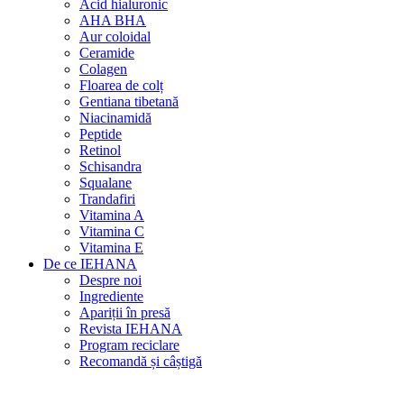
Acid hialuronic
AHA BHA
Aur coloidal
Ceramide
Colagen
Floarea de colț
Gentiana tibetană
Niacinamidă
Peptide
Retinol
Schisandra
Squalane
Trandafiri
Vitamina A
Vitamina C
Vitamina E
De ce IEHANA
Despre noi
Ingrediente
Apariții în presă
Revista IEHANA
Program reciclare
Recomandă și câștigă