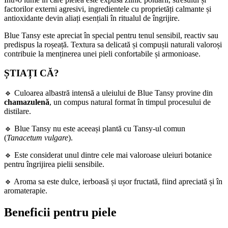
factorilor externi agresivi, ingredientele cu proprietăți calmante și
antioxidante devin aliați esențiali în ritualul de îngrijire.
Blue Tansy este apreciat în special pentru tenul sensibil, reactiv sau
predispus la roșeață. Textura sa delicată și compușii naturali valoroși
contribuie la menținerea unei pieli confortabile și armonioase.
ȘTIAȚI CĂ?
🔹 Culoarea albastră intensă a uleiului de Blue Tansy provine din
chamazulenă
, un compus natural format în timpul procesului de
distilare.
🔹 Blue Tansy nu este aceeași plantă cu Tansy-ul comun
(
Tanacetum vulgare
).
🔹 Este considerat unul dintre cele mai valoroase uleiuri botanice
pentru îngrijirea pielii sensibile.
🔹 Aroma sa este dulce, ierboasă și ușor fructată, fiind apreciată și în
aromaterapie.
Beneficii pentru piele