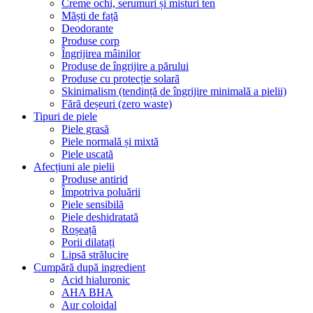
Creme ochi, serumuri și misturi ten
Măști de față
Deodorante
Produse corp
Îngrijirea mâinilor
Produse de îngrijire a părului
Produse cu protecție solară
Skinimalism (tendință de îngrijire minimală a pielii)
Fără deșeuri (zero waste)
Tipuri de piele
Piele grasă
Piele normală și mixtă
Piele uscată
Afecțiuni ale pielii
Produse antirid
Împotriva poluării
Piele sensibilă
Piele deshidratată
Roșeață
Porii dilatați
Lipsă strălucire
Cumpără după ingredient
Acid hialuronic
AHA BHA
Aur coloidal