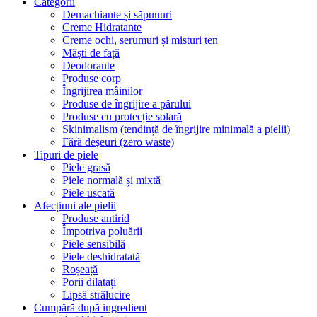
Categorii
Demachiante și săpunuri
Creme Hidratante
Creme ochi, serumuri și misturi ten
Măști de față
Deodorante
Produse corp
Îngrijirea mâinilor
Produse de îngrijire a părului
Produse cu protecție solară
Skinimalism (tendință de îngrijire minimală a pielii)
Fără deșeuri (zero waste)
Tipuri de piele
Piele grasă
Piele normală și mixtă
Piele uscată
Afecțiuni ale pielii
Produse antirid
Împotriva poluării
Piele sensibilă
Piele deshidratată
Roșeață
Porii dilatați
Lipsă strălucire
Cumpără după ingredient