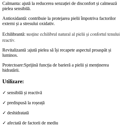
Calmanta: ajută la reducerea senzației de disconfort și calmează
pielea sensibilă.
Antioxidantă: contribuie la protejarea pielii împotriva factorilor
externi și a stresului oxidativ.
usține echilibrul natural al pielii și confortul tenului
Echilibrantă: s
reactiv.
Revitalizantă :ajută pielea să își recapete aspectul proaspăt și
luminos.
Protectoare:Sprijină funcția de barieră a pielii și menținerea
hidratării.
Utilizare:
✓ sensibilă și reactivă
✓ predispusă la roșeață
✓ deshidratată
✓ afectată de factorii de mediu