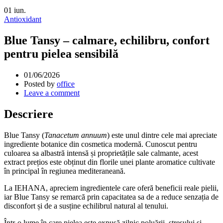
01
iun.
Antioxidant
Blue Tansy – calmare, echilibru, confort
pentru pielea sensibilă
01/06/2026
Posted by
office
Leave a comment
Descriere
Blue Tansy (
Tanacetum annuum
) este unul dintre cele mai apreciate
ingrediente botanice din cosmetica modernă. Cunoscut pentru
culoarea sa albastră intensă și proprietățile sale calmante, acest
extract prețios este obținut din florile unei plante aromatice cultivate
în principal în regiunea mediteraneană.
La IEHANA, apreciem ingredientele care oferă beneficii reale pielii,
iar Blue Tansy se remarcă prin capacitatea sa de a reduce senzația de
disconfort și de a susține echilibrul natural al tenului.
Într-o lume în care pielea este expusă zilnic poluării, stresului și