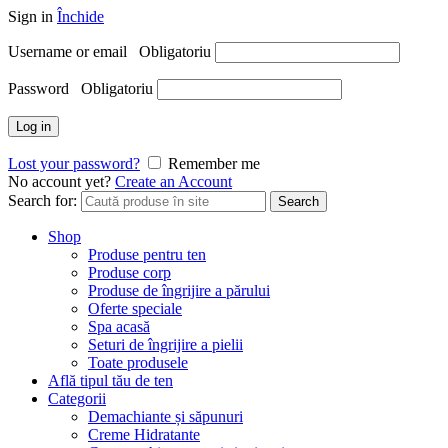
Sign in
Închide
Username or email
Obligatoriu
Password
Obligatoriu
Log in
Lost your password?
Remember me
No account yet?
Create an Account
Search for:
Search
Shop
Produse pentru ten
Produse corp
Produse de îngrijire a părului
Oferte speciale
Spa acasă
Seturi de îngrijire a pielii
Toate produsele
Află tipul tău de ten
Categorii
Demachiante și săpunuri
Creme Hidratante