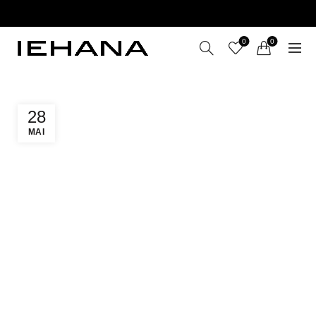
LIVRARE GRATUITĂ ÎN ROMÂNIA PENTRU COMENZI
+199 LEI
0
0
28
MAI