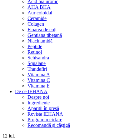
Acid hialuronic
AHA BHA
Aur coloidal
Ceramide
Colagen
Floarea de colț
Gentiana tibetană
Niacinamidă
Peptide
Retinol
Schisandra
Squalane
Trandafiri
Vitamina A
Vitamina C
Vitamina E
De ce IEHANA
Despre noi
Ingrediente
Apariții în presă
Revista IEHANA
Program reciclare
Recomandă și câștigă
12
iul.