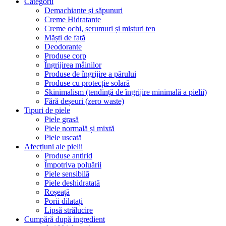
Categorii
Demachiante și săpunuri
Creme Hidratante
Creme ochi, serumuri și misturi ten
Măști de față
Deodorante
Produse corp
Îngrijirea mâinilor
Produse de îngrijire a părului
Produse cu protecție solară
Skinimalism (tendință de îngrijire minimală a pielii)
Fără deșeuri (zero waste)
Tipuri de piele
Piele grasă
Piele normală și mixtă
Piele uscată
Afecțiuni ale pielii
Produse antirid
Împotriva poluării
Piele sensibilă
Piele deshidratată
Roșeață
Porii dilatați
Lipsă strălucire
Cumpără după ingredient