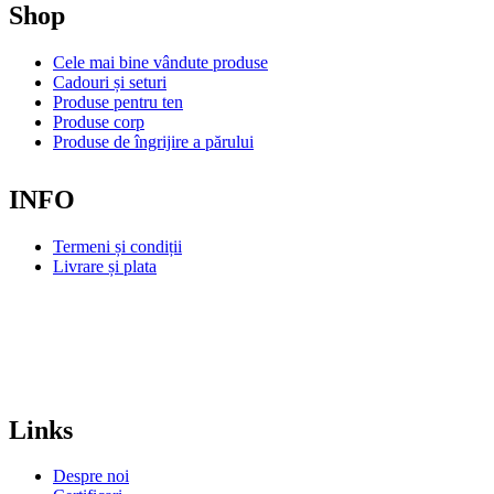
Shop
Cele mai bine vândute produse
Cadouri și seturi
Produse pentru ten
Produse corp
Produse de îngrijire a părului
INFO
Termeni și condiții
Livrare și plata
Links
Despre noi