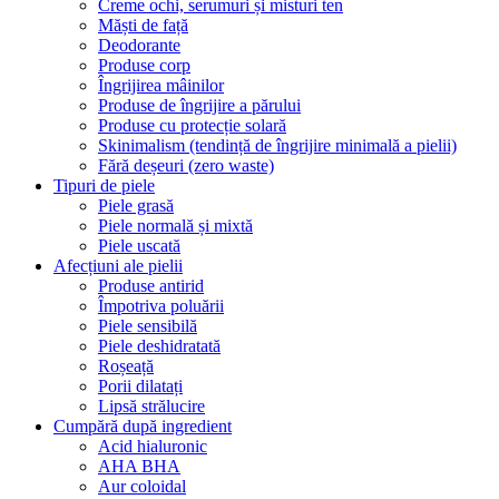
Creme ochi, serumuri și misturi ten
Măști de față
Deodorante
Produse corp
Îngrijirea mâinilor
Produse de îngrijire a părului
Produse cu protecție solară
Skinimalism (tendință de îngrijire minimală a pielii)
Fără deșeuri (zero waste)
Tipuri de piele
Piele grasă
Piele normală și mixtă
Piele uscată
Afecțiuni ale pielii
Produse antirid
Împotriva poluării
Piele sensibilă
Piele deshidratată
Roșeață
Porii dilatați
Lipsă strălucire
Cumpără după ingredient
Acid hialuronic
AHA BHA
Aur coloidal