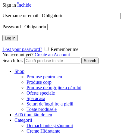
Sign in
Închide
Username or email
Obligatoriu
Password
Obligatoriu
Log in
Lost your password?
Remember me
No account yet?
Create an Account
Search for:
Search
Shop
Produse pentru ten
Produse corp
Produse de îngrijire a părului
Oferte speciale
Spa acasă
Seturi de îngrijire a pielii
Toate produsele
Află tipul tău de ten
Categorii
Demachiante și săpunuri
Creme Hidratante