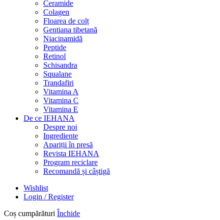
Ceramide
Colagen
Floarea de colț
Gentiana tibetană
Niacinamidă
Peptide
Retinol
Schisandra
Squalane
Trandafiri
Vitamina A
Vitamina C
Vitamina E
De ce IEHANA
Despre noi
Ingrediente
Apariții în presă
Revista IEHANA
Program reciclare
Recomandă și câștigă
Wishlist
Login / Register
Coș cumpărături
Închide