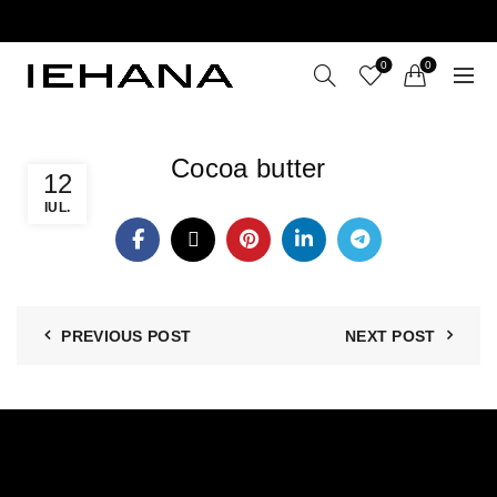
LIVRARE GRATUITĂ ÎN ROMÂNIA PENTRU COMENZI
+199 LEI
0
0
Cocoa butter
12
IUL.
PREVIOUS POST
NEXT POST