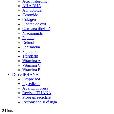
Acid hialuronic
AHA BHA
Aur coloidal
Ceramide
Colagen
Floarea de colț
Gentiana tibetană
Niacinamidă
Peptide
Retinol
Schisandra
Squalane
Trandafiri
Vitamina A
Vitamina C
Vitamina E
De ce IEHANA
Despre noi
Ingrediente
Apariții în presă
Revista IEHANA
Program reciclare
Recomandă și câștigă
24
iun.