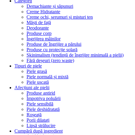
Categorii
Demachiante și săpunuri
Creme Hidratante
Creme ochi, serumuri și misturi ten
Măști de față
Deodorante
Produse corp
Îngrijirea mâinilor
Produse de îngrijire a părului
Produse cu protecție solară
Skinimalism (tendință de îngrijire minimală a pielii)
Fără deșeuri (zero waste)
Tipuri de piele
Piele grasă
Piele normală și mixtă
Piele uscată
Afecțiuni ale pielii
Produse antirid
Împotriva poluării
Piele sensibilă
Piele deshidratată
Roșeață
Porii dilatați
Lipsă strălucire
Cumpără după ingredient