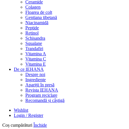
Ceramide
Colagen
Floarea de colț
Gentiana tibetană
Niacinamidă
Peptide
Retinol
Schisandra
Squalane
Trandafiri
Vitamina A
Vitamina C
Vitamina E
De ce IEHANA
Despre noi
Ingrediente
Apariții în presă
Revista IEHANA
Program reciclare
Recomandă și câștigă
Wishlist
Login / Register
Coș cumpărături
Închide