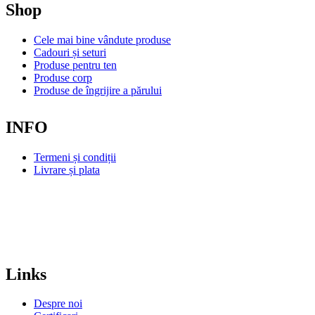
Shop
Cele mai bine vândute produse
Cadouri și seturi
Produse pentru ten
Produse corp
Produse de îngrijire a părului
INFO
Termeni și condiții
Livrare și plata
Links
Despre noi