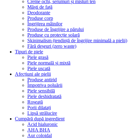
Creme ochi, serumuri și misturi ten
Măști de față
Deodorante
Produse corp
Îngrijirea mâinilor
Produse de îngrijire a părului
Produse cu protecție solară
Skinimalism (tendință de îngrijire minimală a pielii)
Fără deșeuri (zero waste)
Tipuri de piele
Piele grasă
Piele normală și mixtă
Piele uscată
Afecțiuni ale pielii
Produse antirid
Împotriva poluării
Piele sensibilă
Piele deshidratată
Roșeață
Porii dilatați
Lipsă strălucire
Cumpără după ingredient
Acid hialuronic
AHA BHA
Aur coloidal