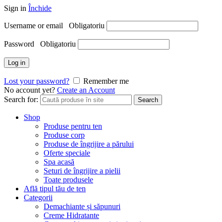
Sign in
Închide
Username or email
Obligatoriu
Password
Obligatoriu
Log in
Lost your password?
Remember me
No account yet?
Create an Account
Search for:
Search
Shop
Produse pentru ten
Produse corp
Produse de îngrijire a părului
Oferte speciale
Spa acasă
Seturi de îngrijire a pielii
Toate produsele
Află tipul tău de ten
Categorii
Demachiante și săpunuri
Creme Hidratante