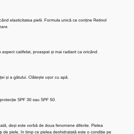
escând elasticitatea pielii. Formula unică ce conține Retinol
zare.
n aspect catifelat, proaspat și mai radiant ca oricând.
 și a gâtului. Clătește ușor cu apă.
e protecție SPF 30 sau SPF 50.
cată, deși este vorbă de doua fenomene diferite. Pielea
ip de piele, în timp ce pielea deshidratată este o condiție pe