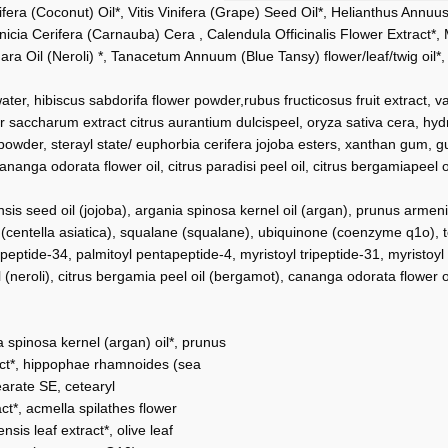
fera (Coconut) Oil*, Vitis Vinifera (Grape) Seed Oil*, Helianthus Annu
cia Cerifera (Carnauba) Cera , Calendula Officinalis Flower Extract*, 
ra Oil (Neroli) *, Tanacetum Annuum (Blue Tansy) flower/leaf/twig oil*,
, hibiscus sabdorifa flower powder,rubus fructicosus fruit extract, vac
, acer saccharum extract citrus aurantium dulcispeel, oryza sativa cera,
wder, sterayl state/ euphorbia cerifera jojoba esters, xanthan gum, guar
anga odorata flower oil, citrus paradisi peel oil, citrus bergamiapeel oi
is seed oil (jojoba), argania spinosa kernel oil (argan), prunus armen
act (centella asiatica), squalane (squalane), ubiquinone (coenzyme q1o), 
apeptide-34, palmitoyl pentapeptide-4, myristoyl tripeptide-31, myristoy
 (neroli), citrus bergamia peel oil (bergamot), cananga odorata flower oi
a spinosa kernel (argan) oil*, prunus
tract*, hippophae rhamnoides (sea
tearate SE, cetearyl
ct*, acmella spilathes flower
nsis leaf extract*, olive leaf