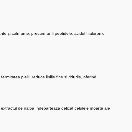
ante și calmante, precum ar fi peptidele, acidul hialuronic
tatea pielii, reduce liniile fine și ridurile, oferind
i extractul de nalbă îndepartează delicat celulele moarte ale