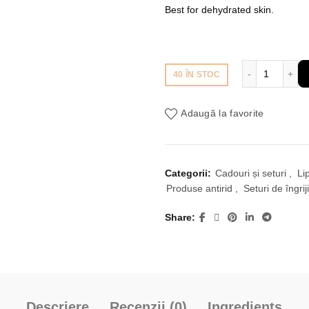
inițial
Best for dehydrated skin.
a
fost:
Cantitate
40 ÎN STOC
769,00 lei.
Adaugă la favorite
Categorii:
Cadouri și seturi
,
Li
Produse antirid
,
Seturi de îngriji
Share
Descriere
Recenzii (0)
Ingredients