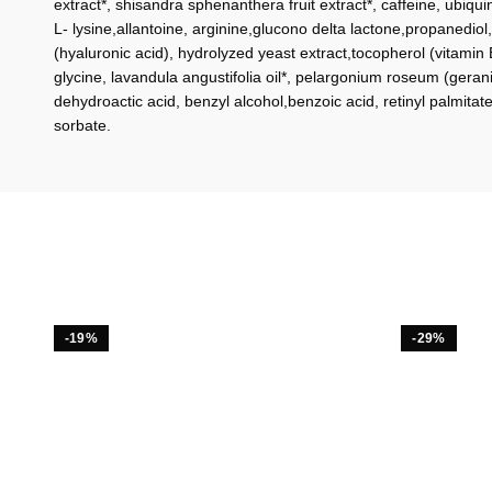
extract*, shisandra sphenanthera fruit extract*, caffeine, ubi
L- lysine,allantoine, arginine,glucono delta lactone,propanediol
(hyaluronic acid), hydrolyzed yeast extract,tocopherol (vitamin 
glycine, lavandula angustifolia oil*, pelargonium roseum (geran
dehydroactic acid, benzyl alcohol,benzoic acid, retinyl palmitat
sorbate.
-19%
-29%