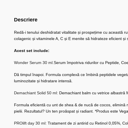
Descriere
Redă-i tenului deshidratat vitalitate și prospețime cu această ru
colagenic și vitaminele A, C și E menite să hidrateze eficient și s
Acest set include:
Wonder Serum 30 ml.
Serum împotriva ridurilor cu Peptide, Coe
Dă timpul înapoi. Formula complexă ce îmbină peptidele vegetale î
luminozitate și hidratare intensă.
Demachiant Solid 50 ml
: Demachiant balm cu vetrice albastră 
Formula eficientă cu unt de shea & de nucă de cocos, elimină mac
pielii. Rezultatul? Un ten proăspat și radiant. *Produs este Veg
PROlift day 30 ml
: Tratament de zi antirid cu Retinol 0,05%, C