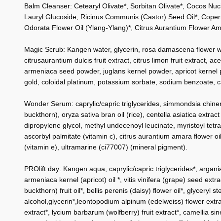
Balm Cleanser: Cetearyl Olivate*, Sorbitan Olivate*, Cocos Nuci
Lauryl Glucoside, Ricinus Communis (Castor) Seed Oil*, Coperni
Odorata Flower Oil (Ylang-Ylang)*, Citrus Aurantium Flower Ama
Magic Scrub: Kangen water, glycerin, rosa damascena flower water
citrusaurantium dulcis fruit extract, citrus limon fruit extract
armeniaca seed powder, juglans kernel powder, apricot kernel po
gold, coloidal platinum, potassium sorbate, sodium benzoate, can
Wonder Serum: caprylic/capric triglycerides, simmondsia chinens
buckthorn), oryza sativa bran oil (rice), centella asiatica extr
dipropylene glycol, methyl undecenoyl leucinate, myristoyl tetr
ascorbyl palmitate (vitamin c), citrus aurantium amara flower oil
(vitamin e), ultramarine (ci77007) (mineral pigment).
PROlift day: Kangen aqua, caprylic/capric triglycerides*, argani
armeniaca kernel (apricot) oil *, vitis vinifera (grape) seed ex
buckthorn) fruit oil*, bellis perenis (daisy) flower oil*, glyceryl s
alcohol,glycerin*,leontopodium alpinum (edelweiss) flower extra
extract*, lycium barbarum (wolfberry) fruit extract*, camellia sine