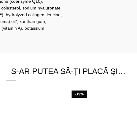
quinone (coenzyme Q10),
, colesterol, sodium hyaluronate
E), hydrolyzed collagen, leucine,
iums) oil*, xanthan gum,
e (vitamin A), potassium
S-AR PUTEA SĂ-ȚI PLACĂ ȘI…
-39%