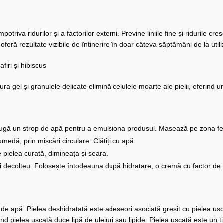
otriva ridurilor și a factorilor externi. Previne liniile fine și ridurile cr
feră rezultate vizibile de întinerire în doar câteva săptămâni de la utili
firi și hibiscus
ura gel și granulele delicate elimină celulele moarte ale pielii, eferind u
ugă un strop de apă pentru a emulsiona produsul. Masează pe zona feței
edă, prin mișcări circulare. Clătiți cu apă.
 pielea curată, dimineața și seara.
ât și decolteu. Folosește întodeauna după hidratare, o cremă cu factor d
de apă. Pielea deshidratată este adeseori asociată greșit cu pielea us
ând pielea uscată duce lipă de uleiuri sau lipide. Pielea uscată este un t