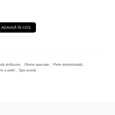
curent
este:
559,00 lei.
 Set 4 Produse Ingrijire Ten Deshidratat
ADAUGĂ ÎN COȘ
psă strălucire
,
Oferte speciale
,
Piele deshidratată
,
re a pielii
,
Spa acasă