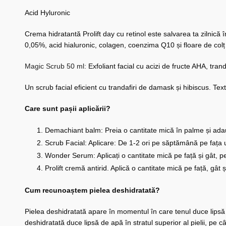
Acid Hyluronic
Crema hidratantă Prolift day cu retinol este salvarea ta zilnică împ
0,05%, acid hialuronic, colagen, coenzima Q10 și floare de colț o
Magic Scrub 50 ml:
Exfoliant facial cu acizi de fructe AHA, tranda
Un scrub facial eficient cu trandafiri de damask și hibiscus. Text
Care sunt pașii aplicării?
Demachiant balm: Preia o cantitate mică în palme și ada
Scrub Facial: Aplicare: De 1-2 ori pe săptămână pe fața um
Wonder Serum: Aplicați o cantitate mică pe față și gât, pe
Prolift cremă antirid. Aplică o cantitate mică pe față, g
Cum recunoaștem pielea deshidratată?
Pielea deshidratată apare în momentul în care tenul duce lipsă 
deshidratată duce lipsă de apă în stratul superior al pielii, pe c