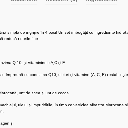
tină simplă de îngrijire în 4 pași! Un set îmbogățit cu ingrediente hidrat
ă reducă ridurile fine.
nzima Q 10, și Vitamininele A,C și E
mpreună cu coenzima Q10, uleiuri și vitamine (A, C, E) restabilește fermi
Marocană, unt de shea și unt de cocos
hiajul, uleiul și impuritățile, în timp ce vetriciea albastra Marocană ș
an.
olagen și