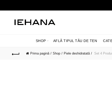
SHOP
AFLĂ TIPUL TĂU DE TEN
CAT
Prima pagină
Shop
Piele deshidratată
Set 4 Produs