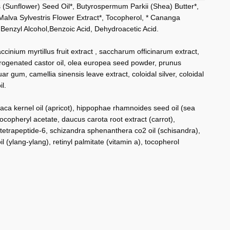
us (Sunflower) Seed Oil*, Butyrospermum Parkii (Shea) Butter*,
Malva Sylvestris Flower Extract*, Tocopherol, * Cananga
 Benzyl Alcohol,Benzoic Acid, Dehydroacetic Acid.
cinium myrtillus fruit extract , saccharum officinarum extract,
 hydrogenated castor oil, olea europea seed powder, prunus
 gum, camellia sinensis leave extract, coloidal silver, coloidal
l.
iaca kernel oil (apricot), hippophae rhamnoides seed oil (sea
tocopheryl acetate, daucus carota root extract (carrot),
l tetrapeptide-6, schizandra sphenanthera co2 oil (schisandra),
l (ylang-ylang), retinyl palmitate (vitamin a), tocopherol