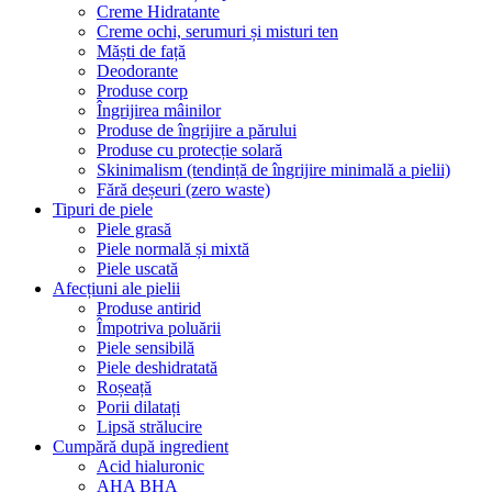
Creme Hidratante
Creme ochi, serumuri și misturi ten
Măști de față
Deodorante
Produse corp
Îngrijirea mâinilor
Produse de îngrijire a părului
Produse cu protecție solară
Skinimalism (tendință de îngrijire minimală a pielii)
Fără deșeuri (zero waste)
Tipuri de piele
Piele grasă
Piele normală și mixtă
Piele uscată
Afecțiuni ale pielii
Produse antirid
Împotriva poluării
Piele sensibilă
Piele deshidratată
Roșeață
Porii dilatați
Lipsă strălucire
Cumpără după ingredient
Acid hialuronic
AHA BHA