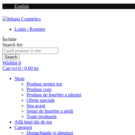
English
Login / Register
Închide
Search for:
Search
Wishlist
0
Cart (
o
)
0
/
0,00
lei
Shop
Produse pentru ten
Produse corp
Produse de îngrijire a părului
Oferte speciale
Spa acasă
Seturi de îngrijire a pielii
Toate produsele
Află tipul tău de ten
Categorii
Demachiante și săpunuri