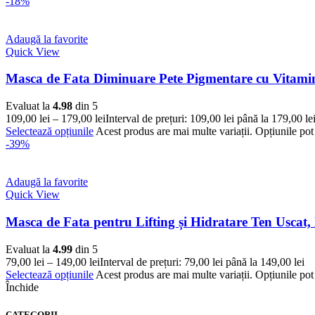
-18%
Adaugă la favorite
Quick View
Masca de Fata Diminuare Pete Pigmentare cu Vitamin
Evaluat la
4.98
din 5
109,00
lei
–
179,00
lei
Interval de prețuri: 109,00 lei până la 179,00 le
Selectează opțiunile
Acest produs are mai multe variații. Opțiunile pot 
-39%
Adaugă la favorite
Quick View
Masca de Fata pentru Lifting și Hidratare Ten Uscat
Evaluat la
4.99
din 5
79,00
lei
–
149,00
lei
Interval de prețuri: 79,00 lei până la 149,00 lei
Selectează opțiunile
Acest produs are mai multe variații. Opțiunile pot 
Închide
CATEGORII