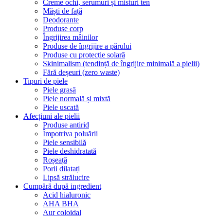
Creme ochi, serumuri și misturi ten
Măști de față
Deodorante
Produse corp
Îngrijirea mâinilor
Produse de îngrijire a părului
Produse cu protecție solară
Skinimalism (tendință de îngrijire minimală a pielii)
Fără deșeuri (zero waste)
Tipuri de piele
Piele grasă
Piele normală și mixtă
Piele uscată
Afecțiuni ale pielii
Produse antirid
Împotriva poluării
Piele sensibilă
Piele deshidratată
Roșeață
Porii dilatați
Lipsă strălucire
Cumpără după ingredient
Acid hialuronic
AHA BHA
Aur coloidal