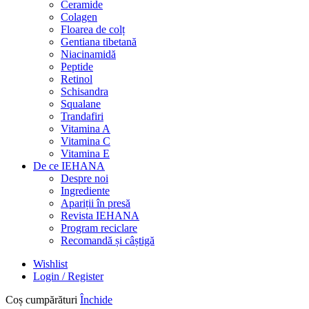
Ceramide
Colagen
Floarea de colț
Gentiana tibetană
Niacinamidă
Peptide
Retinol
Schisandra
Squalane
Trandafiri
Vitamina A
Vitamina C
Vitamina E
De ce IEHANA
Despre noi
Ingrediente
Apariții în presă
Revista IEHANA
Program reciclare
Recomandă și câștigă
Wishlist
Login / Register
Coș cumpărături
Închide