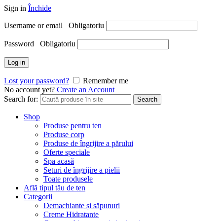
Sign in
Închide
Username or email
Obligatoriu
Password
Obligatoriu
Log in
Lost your password?
Remember me
No account yet?
Create an Account
Search for:
Search
Shop
Produse pentru ten
Produse corp
Produse de îngrijire a părului
Oferte speciale
Spa acasă
Seturi de îngrijire a pielii
Toate produsele
Află tipul tău de ten
Categorii
Demachiante și săpunuri
Creme Hidratante