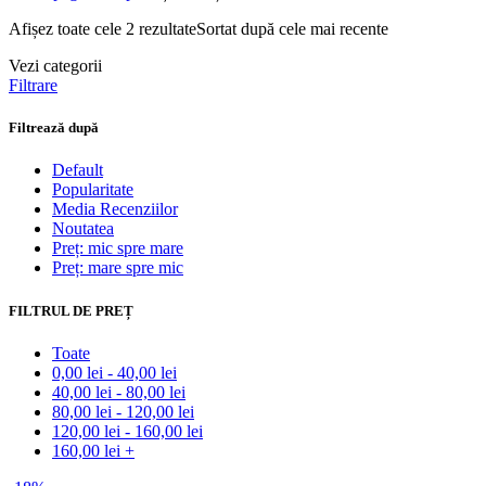
Afișez toate cele 2 rezultate
Sortat după cele mai recente
Vezi categorii
Filtrare
Filtrează după
Default
Popularitate
Media Recenziilor
Noutatea
Preț: mic spre mare
Preț: mare spre mic
FILTRUL DE PREȚ
Toate
0,00
lei
-
40,00
lei
40,00
lei
-
80,00
lei
80,00
lei
-
120,00
lei
120,00
lei
-
160,00
lei
160,00
lei
+