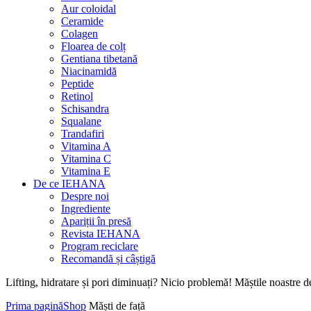
Aur coloidal
Ceramide
Colagen
Floarea de colț
Gentiana tibetană
Niacinamidă
Peptide
Retinol
Schisandra
Squalane
Trandafiri
Vitamina A
Vitamina C
Vitamina E
De ce IEHANA
Despre noi
Ingrediente
Apariții în presă
Revista IEHANA
Program reciclare
Recomandă și câștigă
Lifting, hidratare și pori diminuați? Nicio problemă! Măștile noastre de
Prima pagină
Shop
Măști de față