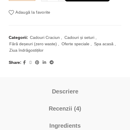
a
este:
Adaugă la favorite
fost:
79,00 lei.
126,00 lei.
Categorii:
Cadouri Craciun
,
Cadouri și seturi
,
Fără deșeuri (zero waste)
,
Oferte speciale
,
Spa acasă
,
Ziua îndrăgostiților
Share
Descriere
Recenzii (4)
Ingredients