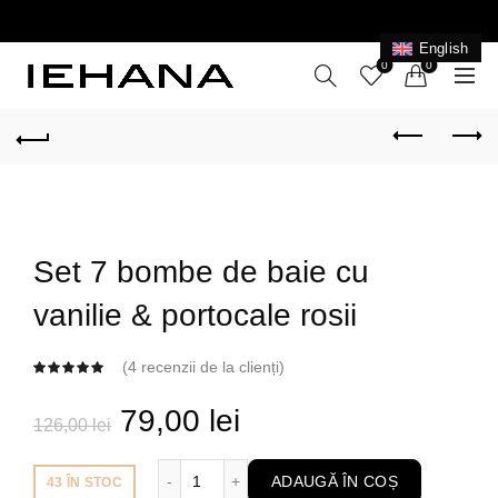
LIVRARE GRATUITĂ ÎN ROMÂNIA PENTRU COMENZI
+199 LEI
English
0
0
Set 7 bombe de baie cu
vanilie & portocale rosii
(
4
recenzii de la clienți)
Prețul
Prețul
79,00
lei
126,00
lei
inițial
curent
Cantitate Set 7 bombe de baie cu vanilie &
ADAUGĂ ÎN COȘ
43 ÎN STOC