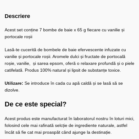
Descriere
Acest set conține 7 bombe de baie x 65 g fiecare cu vanilie și
portocale roșii
Lasă-te cucerită de bombele de baie efervescente infuzate cu
vanilie și portocale roșii. Aromele dulci și fructate de portocală
roșie, vanilie, și sarea epsom, oferă o relaxare profundă și o piele
catifelată. Produs 100% natural și lipsit de substanțe toxice.
Utilizare:
Se introduce în cada cu apă caldă și se lasă să se
dizolve.
De ce este special?
Acest produs este manufacturat în laboratorul nostru în loturi mici,
folosind cele mai rafinată selcție de ingrediente naturale, astfel
încât să fie cat mai proaspăt când ajunge la destinație.