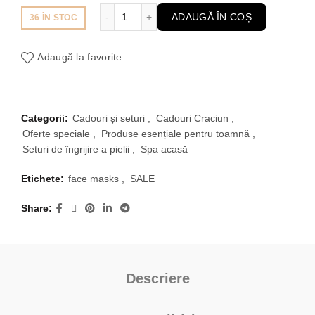
inițial
curent
Cantitate Set 2 Masti Ten Uscat, Matur, Nor
ADAUGĂ ÎN COȘ
36 ÎN STOC
a
este:
Adaugă la favorite
fost:
149,00 lei.
242,00 lei.
Categorii:
Cadouri și seturi
,
Cadouri Craciun
,
Oferte speciale
,
Produse esențiale pentru toamnă
,
Seturi de îngrijire a pielii
,
Spa acasă
Etichete:
face masks
,
SALE
Share
Descriere