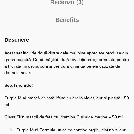
Recenzii (3)
Benefits
Descriere
Acest set include două dintre cele mai bine apreciate produse din
gama noastră. Două măști de față revoluționare, formulate pentru
a hidrata, micșora porii și pentru a diminua petele cauzate de
daunele solare.
Setul include:
Purple Mud mască de față lifting cu argilă violet, aur și platină– 50
ml
Glass Skin mască de față cu vitamina C și alge marine – 50 ml
Purple Mud Formula unică ce conține argile, platină și aur