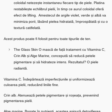
coloidal netezește instantaneu fiecare tip de piele. Platina
restabilește echilibrul pielii, în timp ce aurul coloidal oferă
efect de lifting. Amestecul de argile violet, verde și albă va
minimiza porii, lăsând pielea hidratată, împrospătată și cu o
textură catifelată.
Acest produs poate fi folosit pentru toate tipurile de ten.
The Glass Skin O mască de față tratament cu Vitamina C,
Crin Alb și Alge Marine, concepută să reducă petele
pigmentare și să hidrateze intens. Rezultatul? O piele
radiantă.
Vitamina C. Îndepărtează imperfecțiunile și uniformizează
culoarea pielii, reducând liniile fine.
Crin alb. Atenuează petele pigmentare și roșeața, prevenind
pigmentarea pielii.
Alge marine. Bogate în nutrienți, acestea asigură detoxifierea