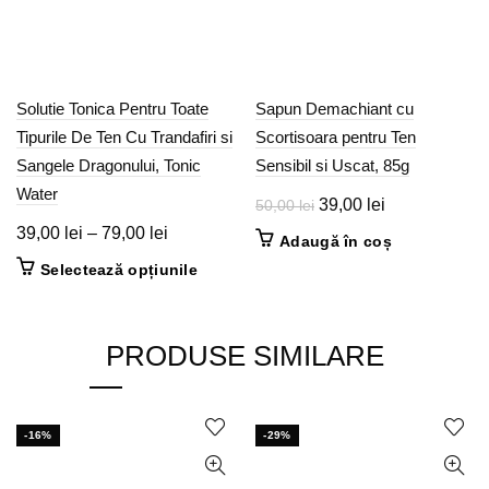
Solutie Tonica Pentru Toate
Sapun Demachiant cu
Tipurile De Ten Cu Trandafiri si
Scortisoara pentru Ten
Sangele Dragonului, Tonic
Sensibil si Uscat, 85g
Water
Prețul
Prețul
39,00
lei
50,00
lei
inițial
curent
Interval
39,00
lei
–
79,00
lei
Adaugă în coș
a
este:
de
Acest
Selectează opțiunile
fost:
39,00 lei.
prețuri:
produs
50,00 lei.
39,00 lei
are
până
mai
PRODUSE SIMILARE
multe
la
variații.
79,00 lei
Opțiunile
pot
-16%
-29%
fi
alese