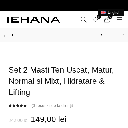
LIVRARE GRATUITĂ ÎN ROMÂNIA PENTRU COMENZI
+199 LEI
English
0
0
Set 2 Masti Ten Uscat, Matur,
Normal si Mixt, Hidratare &
Lifting
(
3
recenzii de la clienți)
Prețul
Prețul
149,00
lei
242,00
lei