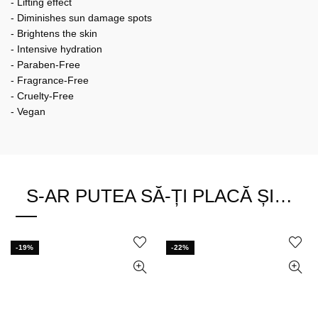
- Lifting effect
- Diminishes sun damage spots
- Brightens the skin
- Intensive hydration
- Paraben-Free
- Fragrance-Free
- Cruelty-Free
- Vegan
S-AR PUTEA SĂ-ȚI PLACĂ ȘI…
-19%
-22%