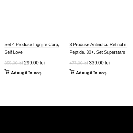
în
pagina
produsului.
Set 4 Produse Ingrijire Corp,
3 Produse Antirid cu Retinol si
Self Love
Peptide, 30+, Set Superstars
Prețul
Prețul
Prețul
Prețul
299,00
lei
339,00
lei
355,00
lei
477,00
lei
inițial
curent
inițial
curent
Adaugă în coș
Adaugă în coș
a
este:
a
este:
fost:
299,00 lei.
fost:
339,00 lei.
355,00 lei.
477,00 lei.