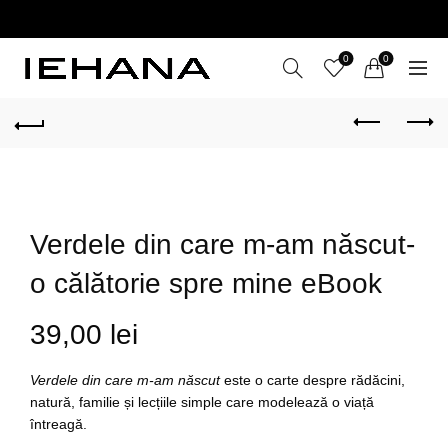
LIVRARE GRATUITĂ ÎN ROMÂNIA PENTRU COMENZI
+199 LEI
0
0
Verdele din care m-am născut-
o călătorie spre mine eBook
39,00
lei
Verdele din care m-am născut
este o carte despre rădăcini,
natură, familie și lecțiile simple care modelează o viață
întreagă.