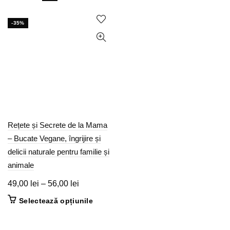
-35%
Rețete și Secrete de la Mama
– Bucate Vegane, îngrijire și
delicii naturale pentru familie și
animale
Interval
49,00
lei
–
56,00
lei
de
Acest
Selectează opțiunile
prețuri:
produs
49,00 lei
are