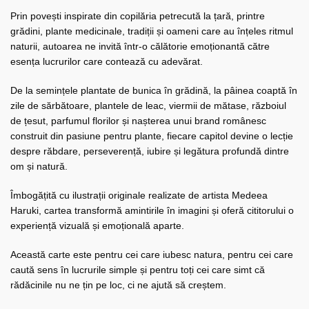
Prin povești inspirate din copilăria petrecută la țară, printre
grădini, plante medicinale, tradiții și oameni care au înțeles ritmul
naturii, autoarea ne invită într-o călătorie emoționantă către
esența lucrurilor care contează cu adevărat.
De la semințele plantate de bunica în grădină, la pâinea coaptă în
zile de sărbătoare, plantele de leac, viermii de mătase, războiul
de țesut, parfumul florilor și nașterea unui brand românesc
construit din pasiune pentru plante, fiecare capitol devine o lecție
despre răbdare, perseverență, iubire și legătura profundă dintre
om și natură.
Îmbogățită cu ilustrații originale realizate de artista Medeea
Haruki, cartea transformă amintirile în imagini și oferă cititorului o
experiență vizuală și emoțională aparte.
Această carte este pentru cei care iubesc natura, pentru cei care
caută sens în lucrurile simple și pentru toți cei care simt că
rădăcinile nu ne țin pe loc, ci ne ajută să creștem.