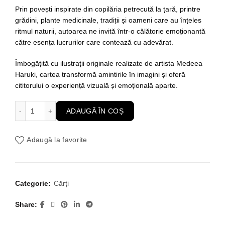
Prin povești inspirate din copilăria petrecută la țară, printre
grădini, plante medicinale, tradiții și oameni care au înțeles
ritmul naturii, autoarea ne invită într-o călătorie emoționantă
către esența lucrurilor care contează cu adevărat.
Îmbogățită cu ilustrații originale realizate de artista Medeea
Haruki, cartea transformă amintirile în imagini și oferă
cititorului o experiență vizuală și emoțională aparte.
Cantitate Verdele din care m-am născut- o călătorie spre m
ADAUGĂ ÎN COȘ
Adaugă la favorite
Categorie:
Cărți
Share