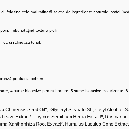
ci, folosind cele mai rafinată selcție de ingrediente naturale, astfel înc
ii, îmbunătățind textura pielii.
ifică și rafinează tenul.
librează producția sebum.
oare, 4 surse bioactive pentru hranire, 5 surse bioactive cicatrizante, 6 
ia Chinensis Seed Oil*, Glyceryl Stearate SE, Cetyl Alcohol, S
is Leave Extract*, Thymus Serpillium Herba Extract*, Rosmarinus 
cuma Xanthorrhiza Root Extract*, Humulus Lupulus Cone Extract*