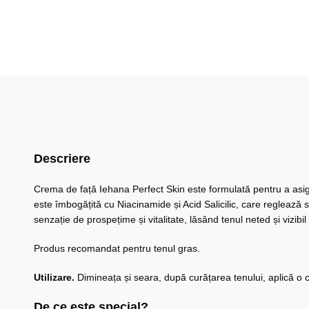
Descriere
Crema de față Iehana Perfect Skin este formulată pentru a asigu
este îmbogățită cu Niacinamide și Acid Salicilic, care reglează s
senzație de prospețime și vitalitate, lăsând tenul neted și vizibil
Produs recomandat pentru tenul gras.
Utilizare.
Dimineața și seara, după curățarea tenului, aplică o 
De ce este special?