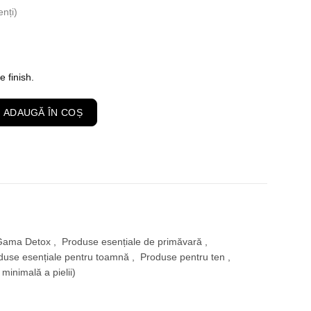
enți)
Prețul
curent
 finish.
este:
 Crema Hidratanta Acid Salicilic 2% & Niacinamide 1%, Ten Gras, Perfe
ADAUGĂ ÎN COȘ
129,00 lei.
Gama Detox
,
Produse esențiale de primăvară
,
duse esențiale pentru toamnă
,
Produse pentru ten
,
 minimală a pielii)