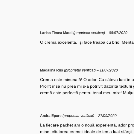
Larisa Timea Matei
(proprietar verificat)
–
08/07/2020
O crema excelenta, își face treaba cu brio! Merita 
Madalina Rus
(proprietar verificat)
–
11/07/2020
Crema este minunată! O ador. Cu câteva luni în
Prolift însă nu prea mi s-a potrivit datorită textur
cremă este perfectă pentru tenul meu mixt! Mulț
Andra Epure
(proprietar verificat)
–
27/09/2020
La fiecare pachet am o nouă experiență, ador pr
mine, căutarea cremei ideale de ten a luat sfârșit