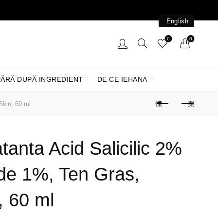
English
0
0
ĂRĂ DUPĂ INGREDIENT
DE CE IEHANA
Skin, 60 ml
anta Acid Salicilic 2%
de 1%, Ten Gras,
, 60 ml