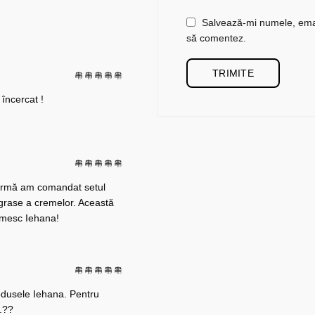
Salvează-mi numele, email
să comentez.
încercat !
 urmă am comandat setul
ii grase a cremelor. Această
umesc Iehana!
odusele Iehana. Pentru
 .??