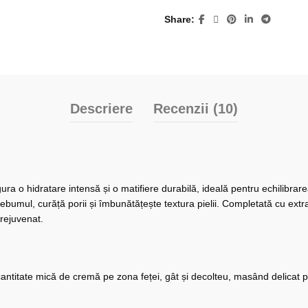
Share
Descriere
Recenzii (10)
ra o hidratare intensă și o matifiere durabilă, ideală pentru echilibrar
ebumul, curăță porii și îmbunătățește textura pielii. Completată cu extrac
 rejuvenat.
cantitate mică de cremă pe zona feței, gât și decolteu, masând delicat 