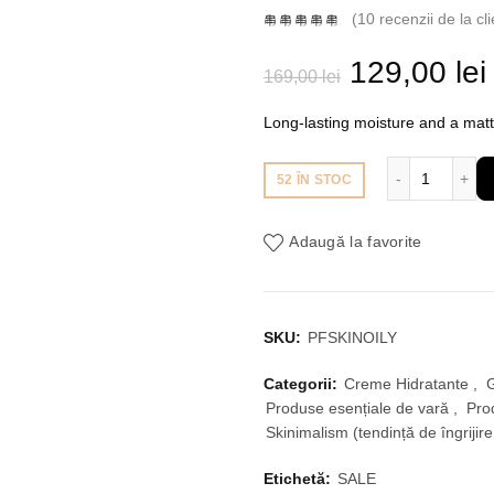
(
10
recenzii de la cli
Prețul
129,00
lei
169,00
lei
inițial
Long-lasting moisture and a matte
a
Cantitate
52 ÎN STOC
fost:
Adaugă la favorite
169,00 lei.
SKU:
PFSKINOILY
Categorii:
Creme Hidratante
,
Produse esențiale de vară
,
Pro
Skinimalism (tendință de îngrijire
Etichetă:
SALE