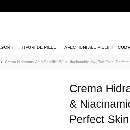
LIVRARE GRATUITĂ ÎN ROMÂNIA PENTRU COMENZI +199 LEI
EGORII
TIPURI DE PIELE
AFECȚIUNI ALE PIELII
CUMP
Crema Hidratanta Acid Salicilic 2% & Niacinamide 1%, Ten Gras, Perfect 
Crema Hidrat
& Niacinami
Perfect Skin