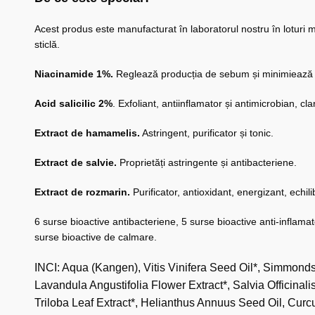
Acest produs este manufacturat în laboratorul nostru în loturi mi
sticlă.
Niacinamide 1%.
Reglează producția de sebum și minimiează por
Acid salicilic 2%
. Exfoliant, antiinflamator și antimicrobian, clar
Extract de hamamelis.
Astringent, purificator și tonic.
Extract de salvie.
Proprietăți astringente și antibacteriene.
Extract de rozmarin.
Purificator, antioxidant, energizant, echi
6 surse bioactive antibacteriene, 5 surse bioactive anti-inflamat
surse bioactive de calmare.
INCI:
Aqua (Kangen), Vitis Vinifera Seed Oil*, Simmonds
Lavandula Angustifolia Flower Extract*, Salvia Officinal
Triloba Leaf Extract*, Helianthus Annuus Seed Oil, Cur