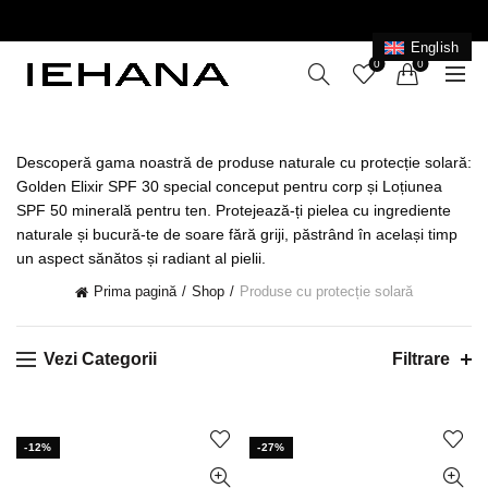
LIVRARE GRATUITĂ ÎN ROMÂNIA PENTRU COMENZI
+199 LEI
English
0
0
Descoperă gama noastră de produse naturale cu protecție solară:
Golden Elixir SPF 30 special conceput pentru corp și Loțiunea
SPF 50 minerală pentru ten. Protejează-ți pielea cu ingrediente
naturale și bucură-te de soare fără griji, păstrând în același timp
un aspect sănătos și radiant al pielii.
Prima pagină
Shop
Produse cu protecție solară
Vezi Categorii
Filtrare
-12%
-27%