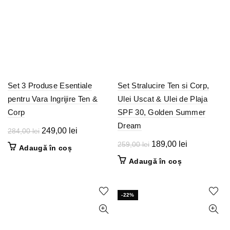
Set 3 Produse Esentiale
Set Stralucire Ten si Corp,
pentru Vara Ingrijire Ten &
Ulei Uscat & Ulei de Plaja
Corp
SPF 30, Golden Summer
Dream
Prețul
Prețul
249,00
lei
284,00
lei
inițial
curent
Prețul
Prețul
189,00
lei
259,00
lei
Adaugă în coș
a
este:
inițial
curent
Adaugă în coș
fost:
249,00 lei.
a
este:
284,00 lei.
fost:
189,00 lei.
259,00 lei.
-22%