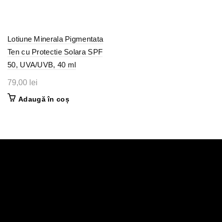
alese
în
pagina
produsul
Lotiune Minerala Pigmentata
Ten cu Protectie Solara SPF
50, UVA/UVB, 40 ml
79,00
lei
Adaugă în coș