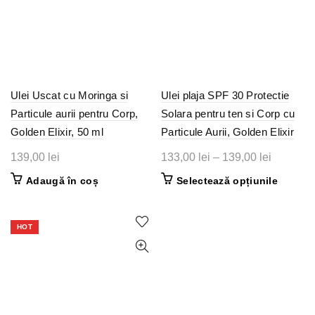
Ulei Uscat cu Moringa si
Ulei plaja SPF 30 Protectie
Particule aurii pentru Corp,
Solara pentru ten si Corp cu
Golden Elixir, 50 ml
Particule Aurii, Golden Elixir
Interval
139,00
lei
133,00
lei
–
139,00
lei
de
Acest
Adaugă în coș
Selectează opțiunile
prețuri:
produs
133,00 le
are
până
mai
HOT
multe
la
variații.
139,00 le
Opțiunil
pot
fi