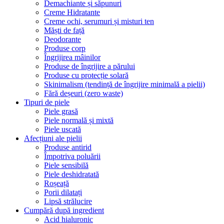
Demachiante și săpunuri
Creme Hidratante
Creme ochi, serumuri și misturi ten
Măști de față
Deodorante
Produse corp
Îngrijirea mâinilor
Produse de îngrijire a părului
Produse cu protecție solară
Skinimalism (tendință de îngrijire minimală a pielii)
Fără deșeuri (zero waste)
Tipuri de piele
Piele grasă
Piele normală și mixtă
Piele uscată
Afecțiuni ale pielii
Produse antirid
Împotriva poluării
Piele sensibilă
Piele deshidratată
Roșeață
Porii dilatați
Lipsă strălucire
Cumpără după ingredient
Acid hialuronic