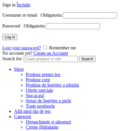
Sign in
Închide
Username or email
Obligatoriu
Password
Obligatoriu
Log in
Lost your password?
Remember me
No account yet?
Create an Account
Search for:
Search
Shop
Produse pentru ten
Produse corp
Produse de îngrijire a părului
Oferte speciale
Spa acasă
Seturi de îngrijire a pielii
Toate produsele
Află tipul tău de ten
Categorii
Demachiante și săpunuri
Creme Hidratante