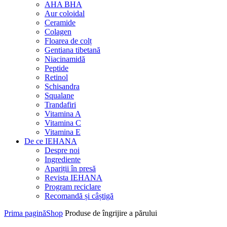
AHA BHA
Aur coloidal
Ceramide
Colagen
Floarea de colț
Gentiana tibetană
Niacinamidă
Peptide
Retinol
Schisandra
Squalane
Trandafiri
Vitamina A
Vitamina C
Vitamina E
De ce IEHANA
Despre noi
Ingrediente
Apariții în presă
Revista IEHANA
Program reciclare
Recomandă și câștigă
Prima pagină
Shop
Produse de îngrijire a părului