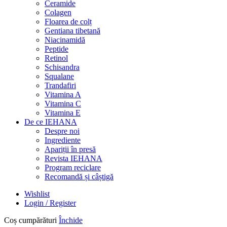
Ceramide
Colagen
Floarea de colț
Gentiana tibetană
Niacinamidă
Peptide
Retinol
Schisandra
Squalane
Trandafiri
Vitamina A
Vitamina C
Vitamina E
De ce IEHANA
Despre noi
Ingrediente
Apariții în presă
Revista IEHANA
Program reciclare
Recomandă și câștigă
Wishlist
Login / Register
Coș cumpărături
Închide