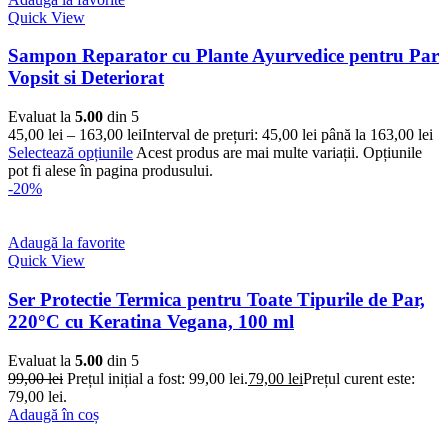
Quick View
Sampon Reparator cu Plante Ayurvedice pentru Par
Vopsit si Deteriorat
Evaluat la
5.00
din 5
45,00
lei
–
163,00
lei
Interval de prețuri: 45,00 lei până la 163,00 lei
Selectează opțiunile
Acest produs are mai multe variații. Opțiunile
pot fi alese în pagina produsului.
-20%
Adaugă la favorite
Quick View
Ser Protectie Termica pentru Toate Tipurile de Par,
220°C cu Keratina Vegana, 100 ml
Evaluat la
5.00
din 5
99,00
lei
Prețul inițial a fost: 99,00 lei.
79,00
lei
Prețul curent este:
79,00 lei.
Adaugă în coș