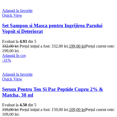
Adaugă la favorite
Quick View
Set Sampon si Masca pentru Ingrijirea Parului
Vopsit si Deteriorat
Evaluat la
4.93
din 5
332,00
lei
Prețul inițial a fost: 332,00 lei.
199,00
lei
Prețul curent este:
199,00 lei.
Adaugă în coș
-31%
Adaugă la favorite
Quick View
Serum Pentru Ten Si Par Peptide Cupru 2% &
Matcha, 30 ml
Evaluat la
4.50
din 5
159,00
lei
Prețul inițial a fost: 159,00 lei.
109,00
lei
Prețul curent este:
109,00 lei.