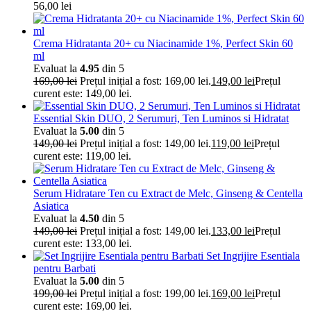
56,00 lei
Crema Hidratanta 20+ cu Niacinamide 1%, Perfect Skin 60
ml
Evaluat la
4.95
din 5
169,00
lei
Prețul inițial a fost: 169,00 lei.
149,00
lei
Prețul
curent este: 149,00 lei.
Essential Skin DUO, 2 Serumuri, Ten Luminos si Hidratat
Evaluat la
5.00
din 5
149,00
lei
Prețul inițial a fost: 149,00 lei.
119,00
lei
Prețul
curent este: 119,00 lei.
Serum Hidratare Ten cu Extract de Melc, Ginseng & Centella
Asiatica
Evaluat la
4.50
din 5
149,00
lei
Prețul inițial a fost: 149,00 lei.
133,00
lei
Prețul
curent este: 133,00 lei.
Set Ingrijire Esentiala
pentru Barbati
Evaluat la
5.00
din 5
199,00
lei
Prețul inițial a fost: 199,00 lei.
169,00
lei
Prețul
curent este: 169,00 lei.