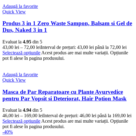
Adaugă la favorite
Quick View
Produs 3 in 1 Zero Waste Sampon, Balsam si Gel de
Dus, Naked 3 in 1
Evaluat la
4.95
din 5
43,00
lei
–
72,00
lei
Interval de prețuri: 43,00 lei până la 72,00 lei
Selectează opțiunile
Acest produs are mai multe variații. Opțiunile
pot fi alese în pagina produsului.
Adaugă la favorite
Quick View
Masca de Par Reparatoare cu Plante Ayurvedice
pentru Par Vopsit si Deteriorat, Hair Potion Mask
Evaluat la
4.94
din 5
46,00
lei
–
169,00
lei
Interval de prețuri: 46,00 lei până la 169,00 lei
Selectează opțiunile
Acest produs are mai multe variații. Opțiunile
pot fi alese în pagina produsului.
-40%