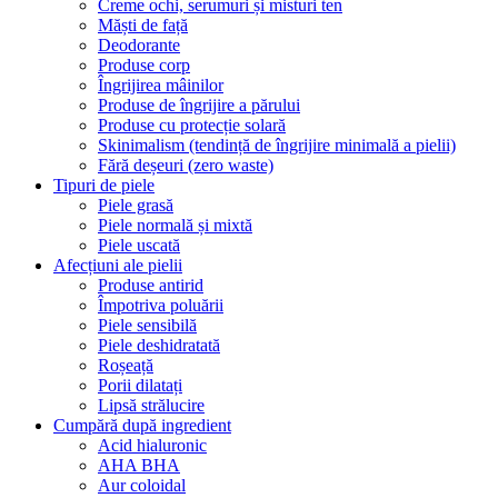
Creme ochi, serumuri și misturi ten
Măști de față
Deodorante
Produse corp
Îngrijirea mâinilor
Produse de îngrijire a părului
Produse cu protecție solară
Skinimalism (tendință de îngrijire minimală a pielii)
Fără deșeuri (zero waste)
Tipuri de piele
Piele grasă
Piele normală și mixtă
Piele uscată
Afecțiuni ale pielii
Produse antirid
Împotriva poluării
Piele sensibilă
Piele deshidratată
Roșeață
Porii dilatați
Lipsă strălucire
Cumpără după ingredient
Acid hialuronic
AHA BHA
Aur coloidal