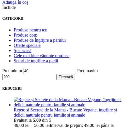
Adaugă în coș
Închide
CATEGORII
Produse pentru ten
Produse corp
Produse de îngrijire a părului
Oferte speciale
Spa acasă
Cele mai bine vândute produse
Seturi de îngrijire a pielii
Preț minim
Preț maxim
Filtrează
REDUCERI
Rețete și Secrete de la Mama - Bucate Vegane, îngrijire și
delicii naturale pentru familie și animale
Evaluat la
5.00
din 5
49,00
lei
–
56,00
lei
Interval de prețuri: 49,00 lei până la