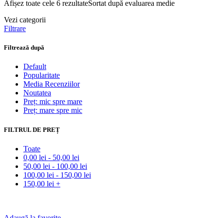
Afișez toate cele 6 rezultate
Sortat după evaluarea medie
Vezi categorii
Filtrare
Filtrează după
Default
Popularitate
Media Recenziilor
Noutatea
Preț: mic spre mare
Preț: mare spre mic
FILTRUL DE PREȚ
Toate
0,00
lei
-
50,00
lei
50,00
lei
-
100,00
lei
100,00
lei
-
150,00
lei
150,00
lei
+
Adaugă la favorite